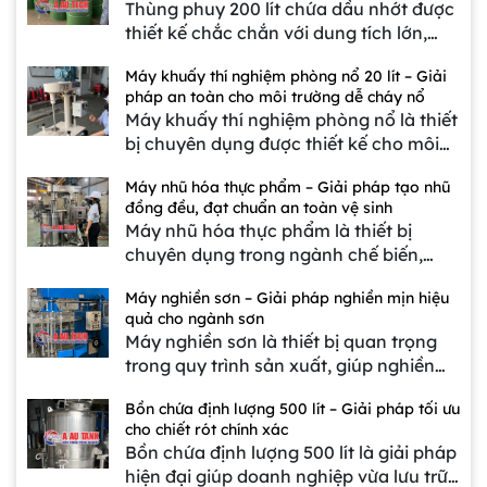
Thùng phuy 200 lít chứa dầu nhớt được
phương, motor vận hành ổn định, đảo
thiết kế chắc chắn với dung tích lớn,
trộn đa chiều giúp nguyên liệu đồng
phù hợp cho việc lưu trữ và vận chuyển
đều, không vón cục. Với dung tích 10kg,
Máy khuấy thí nghiệm phòng nổ 20 lít – Giải
dầu nhớt trong môi trường công
máy nhỏ gọn, dễ vận hành, lý tưởng
pháp an toàn cho môi trường dễ cháy nổ
nghiệp. Sản phẩm có nắp đậy kín,
cho phòng thí nghiệm và sản xuất quy
Máy khuấy thí nghiệm phòng nổ là thiết
chống rò rỉ, bảo vệ chất lượng dầu
mô nhỏ.
bị chuyên dụng được thiết kế cho môi
trong thời gian dài. Với chất liệu bền bỉ,
trường có dung môi, hóa chất dễ bay
chống gỉ sét, thùng phuy mang lại giải
Máy nhũ hóa thực phẩm – Giải pháp tạo nhũ
hơi, dễ cháy nổ. Máy có dung tích 20 lít,
pháp an toàn, hiệu quả và tiết kiệm chi
đồng đều, đạt chuẩn an toàn vệ sinh
trang bị motor phòng nổ công suất
phí cho doanh nghiệp.
Máy nhũ hóa thực phẩm là thiết bị
mạnh mẽ, tốc độ khuấy phân tán từ 0 –
chuyên dụng trong ngành chế biến,
1450 vòng/phút, đảm bảo khuấy trộn
giúp hòa trộn và phân tán các nguyên
nguyên liệu đồng đều và mịn.
Máy nghiền sơn – Giải pháp nghiền mịn hiệu
liệu lỏng – rắn – sệt thành dung dịch
quả cho ngành sơn
đồng nhất, mịn màng và ổn định lâu
Máy nghiền sơn là thiết bị quan trọng
dài. Với thiết kế hiện đại, motor công
trong quy trình sản xuất, giúp nghiền
suất lớn cùng cánh nhũ hóa tốc độ cao,
mịn và phân tán các hạt màu, phụ gia
máy đảm bảo tạo nhũ nhanh chóng,
Bồn chứa định lượng 500 lít – Giải pháp tối ưu
để tạo ra dung dịch sơn đồng nhất,
tiết kiệm thời gian và nâng cao chất
cho chiết rót chính xác
chất lượng cao. Với thiết kế hiện đại,
lượng sản phẩm.
Bồn chứa định lượng 500 lít là giải pháp
motor mạnh mẽ và rổ nghiền tối ưu,
hiện đại giúp doanh nghiệp vừa lưu trữ
máy không chỉ đảm bảo độ mịn đạt