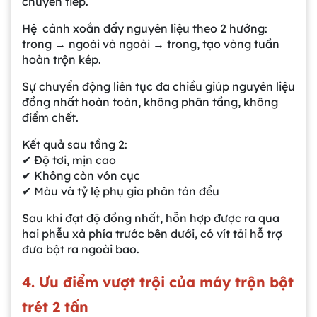
chuyển tiếp.
Hệ cánh xoắn đẩy nguyên liệu theo 2 hướng:
trong → ngoài và ngoài → trong, tạo vòng tuần
hoàn trộn kép.
Sự chuyển động liên tục đa chiều giúp nguyên liệu
đồng nhất hoàn toàn, không phân tầng, không
điểm chết.
Kết quả sau tầng 2:
✔ Độ tơi, mịn cao
✔ Không còn vón cục
✔ Màu và tỷ lệ phụ gia phân tán đều
Sau khi đạt độ đồng nhất, hỗn hợp được ra qua
hai phễu xả phía trước bên dưới, có vít tải hỗ trợ
đưa bột ra ngoài bao.
4. Ưu điểm vượt trội của máy trộn bột
trét 2 tấn