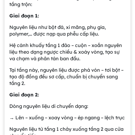
tầng trộn:
Giai đoạn 1:
Nguyên liệu như bột đá, xi măng, phụ gia,
polymer,… được nạp qua phễu cấp liệu.
Hệ cánh khuấy tầng 1 đảo – cuộn – xoắn nguyên
liệu theo dạng ngược chiều & xoáy vòng, tạo sự
va chạm và phân tán ban đầu.
Tại tầng này, nguyên liệu được phá vón – tơi bột –
tạo độ đồng đều sơ cấp, chuẩn bị chuyển sang
tầng 2.
Giai đoạn 2:
Dòng nguyên liệu di chuyển dạng:
→ Lên – xuống – xoay vòng – ép ngang – lệch trục
Nguyên liệu từ tầng 1 chảy xuống tầng 2 qua cửa