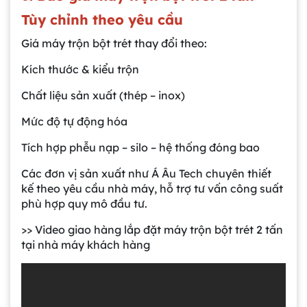
Tùy chỉnh theo yêu cầu
Giá máy trộn bột trét thay đổi theo:
Kích thước & kiểu trộn
Chất liệu sản xuất (thép – inox)
Mức độ tự động hóa
Tích hợp phễu nạp – silo – hệ thống đóng bao
Gia công bồn khuấy, silo chứa nguyên liệu
Các đơn vị sản xuất như Á Âu Tech chuyên thiết
tại công ty Á Âu
kế theo yêu cầu nhà máy, hỗ trợ tư vấn công suất
phù hợp quy mô đầu tư.
Bồn khuấy công nghiệp là gì? Ứng dụng, cấu
>> Video giao hàng lắp đặt máy trộn bột trét 2 tấn
tạo và cách chọn mua hiệu quả
tại nhà máy khách hàng
Bồn Khuấy Phụ Gia Sơn - Giải Pháp Tối Ưu
Cho Ngành Sơn Phủ