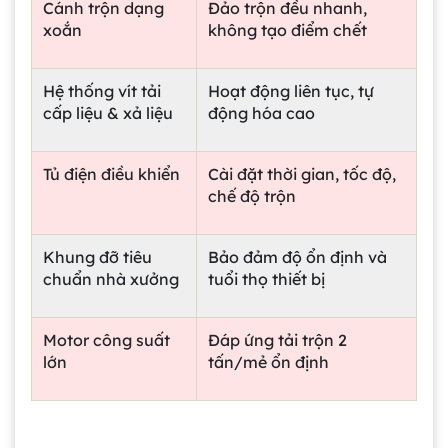
Cánh trộn dạng
Đảo trộn đều nhanh,
xoắn
không tạo điểm chết
Hệ thống vít tải
Hoạt động liên tục, tự
cấp liệu & xả liệu
động hóa cao
Tủ điện điều khiển
Cài đặt thời gian, tốc độ,
chế độ trộn
Khung đỡ tiêu
Bảo đảm độ ổn định và
chuẩn nhà xưởng
tuổi thọ thiết bị
Motor công suất
Đáp ứng tải trộn 2
lớn
tấn/mẻ ổn định