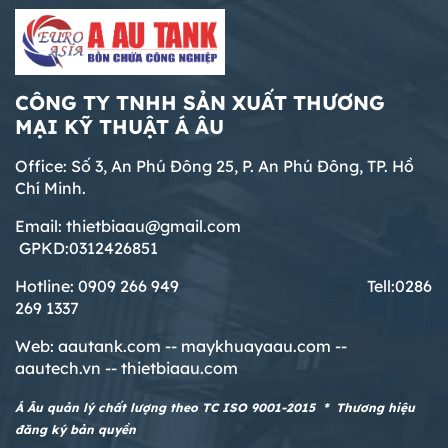
CÔNG TY TNHH SẢN XUẤT THƯƠNG
MẠI KỸ THUẬT Á ÂU
Office: Số 3, An Phú Đông 25, P. An Phú Đông, TP. Hồ
Chí Minh.
Email: thietbiaau@gmail.com
GPKD:0312426851
Hotline: 0909 266 949 T
ell:0286
269 1337
Web:
aautank.com --
maykhuayaau.com --
aautech.vn -- thietbiaau.com
Á Âu quản lý chất lượng theo TC ISO 9001-2015 * Thương hiệu
đăng ký bản quyền