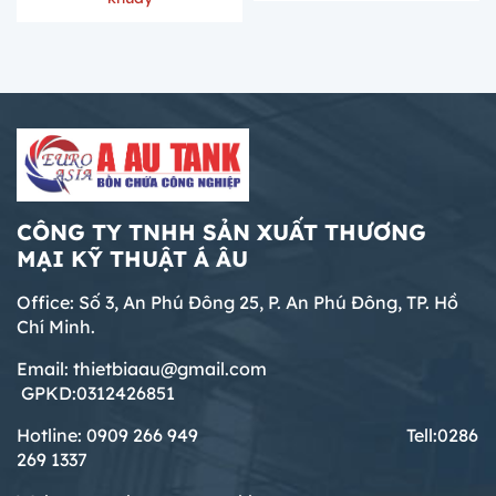
CÔNG TY TNHH SẢN XUẤT THƯƠNG
MẠI KỸ THUẬT Á ÂU
Office: Số 3, An Phú Đông 25, P. An Phú Đông, TP. Hồ
Chí Minh.
Email: thietbiaau@gmail.com
GPKD:0312426851
Hotline: 0909 266 949 T
ell:0286
269 1337