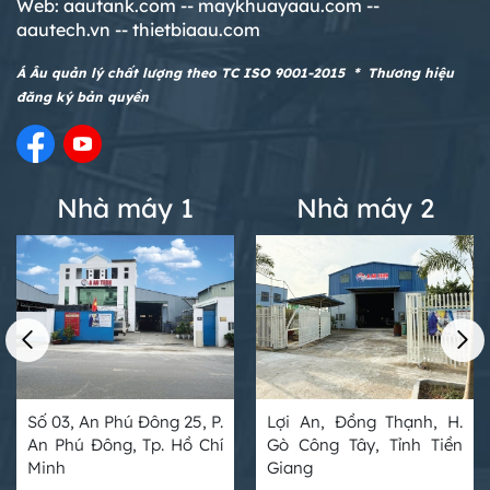
Web:
aautank.com --
maykhuayaau.com --
aautech.vn -- thietbiaau.com
Á Âu quản lý chất lượng theo TC ISO 9001-2015 * Thương hiệu
đăng ký bản quyền
Nhà máy 1
Nhà máy 2
Số 03, An Phú Đông 25, P.
Lợi An, Đồng Thạnh, H.
An Phú Đông, Tp. Hồ Chí
Gò Công Tây, Tỉnh Tiền
Minh
Giang