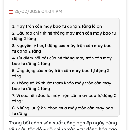
25/02/2026 04:04 PM
1. Máy trộn cân may bao tự động 2 tầng là gì?
2. Cấu tạo chi tiết hệ thống máy trộn cân may bao tự
động 2 tầng
3. Nguyên lý hoạt động của máy trộn cân may bao
tự động 2 tầng
4. Ưu điểm nổi bật của hệ thống máy trộn cân may
bao tự động 2 tầng
5. Ứng dụng của máy trộn cân may bao tự động 2
tầng
6. Thông số kỹ thuật tham khảo máy trộn cân may
bao tự động 2 tầng
7. Vì sao nên đầu tư máy trộn cân may bao tự động 2
tầng?
8. Những lưu ý khi chọn mua máy trộn cân may bao
tự động
9. Xu hướng tự động hóa trong ngành trộn – đóng
Trong bối cảnh sản xuất công nghiệp ngày càng
bao
yêu cầu tốc độ – độ chính xác – tự động hóa cao,