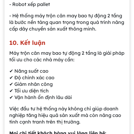
- Robot xếp pallet
- Hệ thống máy trộn cân may bao tự động 2 tầng
là bước nền tảng quan trọng trong quá trình nâng
cấp dây chuyền sản xuất thông minh.
10. Kết luận
Máy trộn cân may bao tự động 2 tầng là giải pháp
Gia công bồn khuấy, silo chứa nguyên liệu
tối ưu cho các nhà máy cần:
tại công ty Á Âu
✔ Năng suất cao
✔ Độ chính xác cao
Bồn khuấy công nghiệp là gì? Ứng dụng, cấu
✔ Giảm nhân công
tạo và cách chọn mua hiệu quả
✔ Tối ưu diện tích
✔ Vận hành ổn định lâu dài
Bồn Khuấy Phụ Gia Sơn - Giải Pháp Tối Ưu
Việc đầu tư hệ thống này không chỉ giúp doanh
Cho Ngành Sơn Phủ
nghiệp tăng hiệu quả sản xuất mà còn nâng cao
tính cạnh tranh trên thị trường.
Dự án máy khuấy trộn bồn bể công nghiệp
Mọi chi tiết khách hàng vui lòng liên hệ: