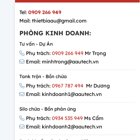
Tel:
0909 266 949
Mail: thietbiaau@gmail.com
PHÒNG KINH DOANH:
Tư vấn - Dự Án
Phụ trách:
0909 266 949
Mr Trọng
Email: minhtrong@aautech.vn
Tank trộn - Bồn chứa
Phụ trách:
0967 787 494
Mr Dương
Email: kinhdoanh1@aautech.vn
Silo chứa - Bồn phản ứng
Phụ trách:
0934 535 949
Ms Cẩm
Email: kinhdoanh2@aautech.vn