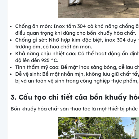
Chống ăn mòn: Inox tấm 304 có khả năng chống ăn m
điều quan trọng khi dùng cho bồn khuấy hóa chất.
Chống gỉ sét: Nhờ hợp kim đặc biệt, inox 304 duy 
trường ẩm, có hóa chất ăn mòn.
Khả năng chịu nhiệt cao: Có thể hoạt động ổn định
độ lên đến 925 °C.
Tính thẩm mỹ cao: Bề mặt inox sáng bóng, dễ lau ch
Dễ vệ sinh: Bề mặt nhẵn mịn, không lưu giữ chất tẩy
bị và an toàn vệ sinh trong công nghiệp thực phẩm
3. Cấu tạo chi tiết của bồn khuấy hó
Bồn khuấy hóa chất sàn thao tác là một thiết bị phứ