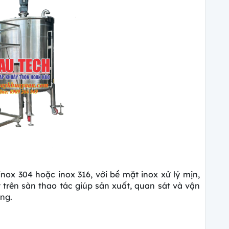
nox 304 hoặc inox 316, với bề mặt inox xử lý mịn,
 trên sàn thao tác giúp sản xuất, quan sát và vận
ụng.