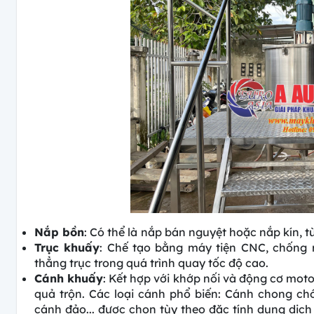
Nắp bồn
: Có thể là
nắp bán nguyệt hoặc nắp kín, tù
Trục khuấy
: Chế tạo bằng máy tiện CNC, chống 
thẳng trục trong quá trình quay tốc độ cao.
Cánh khuấy
: Kết hợp với khớp nối và động cơ moto
quả trộn. Các loại cánh phổ biến: Cánh chong chó
cánh đảo... được chọn tùy theo đặc tính dung dịch