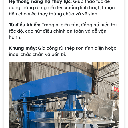
Hệ thống nâng hạ thủy lực:
Giúp thao tác dễ
dàng, nâng rổ nghiền lên xuống linh hoạt, thuận
tiện cho việc thay thùng chứa và vệ sinh.
Tủ điều khiển:
Trang bị biến tần, đồng hồ hiển thị
tốc độ, các nút điều chỉnh an toàn và dễ vận
hành.
Khung máy:
Gia công từ thép sơn tĩnh điện hoặc
inox, chắc chắn và bền bỉ.