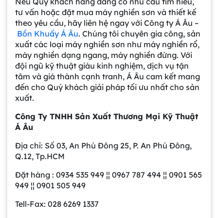
Nếu Quý khách hàng đang có nhu cầu tìm hiểu,
tư vấn hoặc đặt mua máy nghiền sơn và thiết kế
Gia công bồn khuấy, silo chứa nguyên liệu
theo yêu cầu, hãy liên hệ ngay với Công ty Á Âu –
tại công ty Á Âu
Bồn Khuấy Á Âu
. Chúng tôi chuyên gia công, sản
xuất các loại máy nghiền sơn như máy nghiền rổ,
máy nghiền dạng ngang, máy nghiền đứng. Với
Bồn khuấy công nghiệp là gì? Ứng dụng, cấu
đội ngũ kỹ thuật giàu kinh nghiệm, dịch vụ tận
tạo và cách chọn mua hiệu quả
tâm và giá thành cạnh tranh, Á Âu cam kết mang
đến cho Quý khách giải pháp tối ưu nhất cho sản
xuất.
Bồn Khuấy Phụ Gia Sơn - Giải Pháp Tối Ưu
Cho Ngành Sơn Phủ
Công Ty TNHH Sản Xuất Thương Mại Kỹ Thuật
Á Âu
Địa chỉ: Số 03, An Phú Đông 25, P. An Phú Đông,
Dự án máy khuấy trộn bồn bể công nghiệp
Q.12, Tp.HCM
Đặt hàng : 0934 535 949 ¦¦ 0967 787 494 ¦¦ 0901 565
949 ¦¦ 0901 505 949
Bồn khuấy thực phẩm 8000 lít là gì? Cấu tạo,
đặc điểm và lý do nên dùng inox
Tell-Fax: 028 6269 1337
Trong ngành chế biến thực phẩm hiện