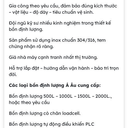
Gia công theo yêu cầu, đảm bảo đúng kích thước
– vật liệu – độ dày – tiêu chuẩn vệ sinh.
Đội ngũ kỹ sư nhiều kinh nghiệm trong thiết kế
bồn định lượng.
Sản phẩm sử dụng inox chuẩn 304/316, tem
chứng nhận rõ ràng.
Giá nhà máy cạnh tranh nhất thị trường.
Hỗ trợ lắp đặt – hướng dẫn vận hành – bảo trì trọn
đời.
Các loại bồn định lượng Á Âu cung cấp:
Bồn định lượng 500L – 1000L – 1500L – 2000L.,
Gia công bồn khuấy, silo chứa nguyên liệu
tại công ty Á Âu
hoặc theo yêu cầu
Bồn định lượng có chân loadcell.
Bồn khuấy công nghiệp là gì? Ứng dụng, cấu
Bồn định lượng tự động điều khiển PLC
tạo và cách chọn mua hiệu quả