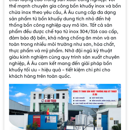
Bồn khuấy công nghiệp là gì? Ứng dụng, cấu
thế mạnh chuyên gia công bồn khuấy inox và bồn
tạo và cách chọn mua hiệu quả
chứa inox theo yêu cầu, Á Âu cung cấp đa dạng
sản phẩm từ bồn khuấy dung tích nhỏ đến hệ
thống bồn công nghiệp quy mô lớn. Tất cả sản
Bồn Khuấy Phụ Gia Sơn - Giải Pháp Tối Ưu
phẩm đều được chế tạo từ inox 304/316 cao cấp,
Cho Ngành Sơn Phủ
đảm bảo độ bền, khả năng chống ăn mòn và an
toàn trong nhiều môi trường như sơn, hóa chất,
thực phẩm và mỹ phẩm. Nhờ đội ngũ kỹ thuật
Dự án máy khuấy trộn bồn bể công nghiệp
giàu kinh nghiệm cùng quy trình sản xuất chuyên
nghiệp, Á Âu cam kết mang đến giải pháp bồn
khuấy tối ưu – hiệu quả – tiết kiệm chi phí cho
khách hàng trên toàn quốc.
Bồn khuấy thực phẩm 8000 lít là gì? Cấu tạo,
đặc điểm và lý do nên dùng inox
Trong ngành chế biến thực phẩm hiện
đại, việc đảm bảo chất lượng đồng đều
và an toàn vệ sinh luôn là yếu tố hàng
Bồn khuấy sơn là gì? Cấu tạo và nguyên lý
đầu. Bồn khuấy thực phẩm 8000 lít
hoạt động chi tiết
chính là giải pháp tối ưu giúp doanh
Trong ngành công nghiệp sản xuất sơn,
nghiệp nâng cao năng suất sản xuất,
việc đảm bảo hỗn hợp đạt độ đồng
đồng thời đảm bảo quá trình khuấy