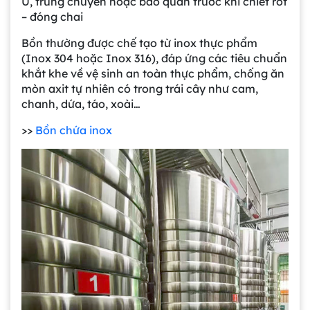
Ủ, trung chuyển hoặc bảo quản trước khi chiết rót
– đóng chai
Bồn thường được chế tạo từ inox thực phẩm
(Inox 304 hoặc Inox 316), đáp ứng các tiêu chuẩn
khắt khe về vệ sinh an toàn thực phẩm, chống ăn
mòn axit tự nhiên có trong trái cây như cam,
chanh, dứa, táo, xoài…
>>
Bồn chứa inox