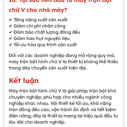
chữ V cho nhà máy?
✔ Tăng năng suất sản xuất
✔ Giảm chi phí nhân công
✔ Đảm bảo chất lượng đồng đều
✔ Giảm hao hụt nguyên liệu
✔ Tối ưu hóa quy trình sản xuất
Đối với các doanh nghiệp đang mở rộng quy mô,
Gia công bồn khuấy, silo chứa nguyên liệu
máy trộn bột hình chữ V là thiết bị không thể thiếu
tại công ty Á Âu
trong dây chuyền sản xuất hiện đại.
Kết luận
Bồn khuấy công nghiệp là gì? Ứng dụng, cấu
tạo và cách chọn mua hiệu quả
Máy trộn bột hình chữ V là giải pháp trộn bột khô
chuyên nghiệp, phù hợp cho nhiều ngành công
nghiệp khác nhau. Với thiết kế tối ưu, khả năng
Bồn Khuấy Phụ Gia Sơn - Giải Pháp Tối Ưu
trộn đồng đều cao, vận hành ổn định và tiết kiệm
Cho Ngành Sơn Phủ
điện năng, đây là thiết bị mang lại hiệu quả đầu tư
lâu dài cho doanh nghiệp.