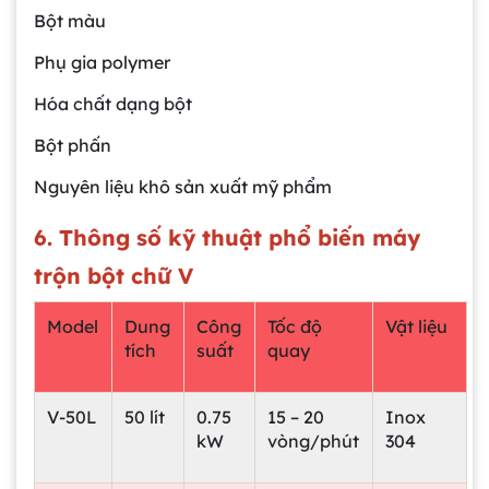
Bột màu
Phụ gia polymer
Hóa chất dạng bột
Bột phấn
Nguyên liệu khô sản xuất mỹ phẩm
6. Thông số kỹ thuật phổ biến
máy
trộn bột chữ V
Model
Dung
Công
Tốc độ
Vật liệu
tích
suất
quay
V-50L
50 lít
0.75
15 – 20
Inox
kW
vòng/phút
304