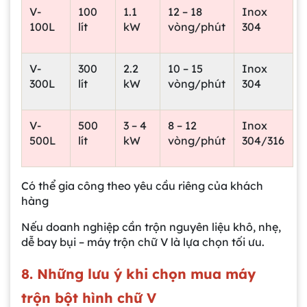
V-
100
1.1
12 – 18
Inox
100L
lít
kW
vòng/phút
304
V-
300
2.2
10 – 15
Inox
300L
lít
kW
vòng/phút
304
V-
500
3 – 4
8 – 12
Inox
500L
lít
kW
vòng/phút
304/316
Có thể gia công theo yêu cầu riêng của khách
hàng
Nếu doanh nghiệp cần trộn nguyên liệu khô, nhẹ,
dễ bay bụi – máy trộn chữ V là lựa chọn tối ưu.
8. Những lưu ý khi chọn mua máy
trộn bột hình chữ V