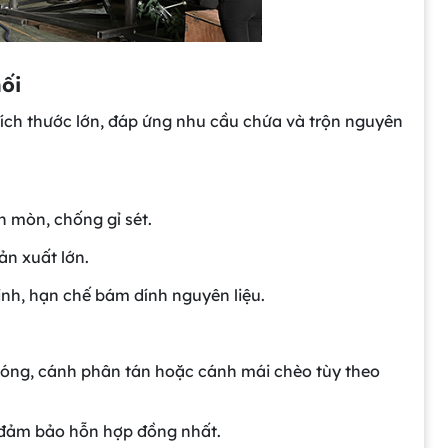
ối
kích thước lớn, đáp ứng nhu cầu chứa và trộn nguyên
n mòn, chống gỉ sét.
ản xuất lớn.
inh, hạn chế bám dính nguyên liệu.
hóng, cánh phân tán hoặc cánh mái chèo tùy theo
, đảm bảo hỗn hợp đồng nhất.