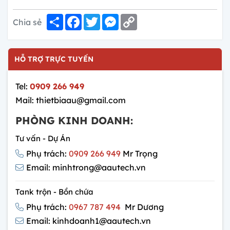
Share
Facebook
Twitter
Messenger
Copy
Chia sẻ
Link
HỖ TRỢ TRỰC TUYẾN
Tel:
0909 266 949
Mail: thietbiaau@gmail.com
PHÒNG KINH DOANH:
Tư vấn - Dự Án
Phụ trách:
0909 266 949
Mr Trọng
Email: minhtrong@aautech.vn
Tank trộn - Bồn chứa
Phụ trách:
0967 787 494
Mr Dương
Email: kinhdoanh1@aautech.vn