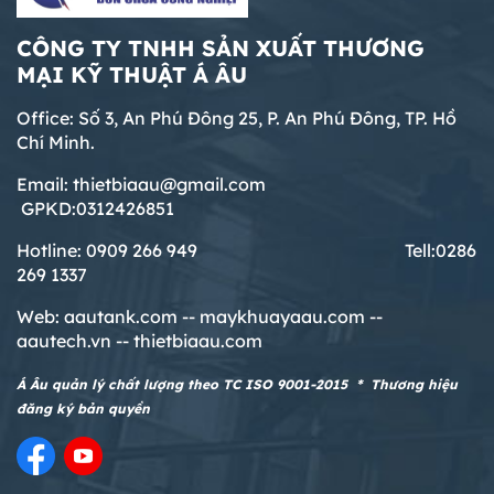
CÔNG TY TNHH SẢN XUẤT THƯƠNG
MẠI KỸ THUẬT Á ÂU
Office: Số 3, An Phú Đông 25, P. An Phú Đông, TP. Hồ
Chí Minh.
Email: thietbiaau@gmail.com
GPKD:0312426851
Hotline: 0909 266 949 T
ell:0286
269 1337
Web:
aautank.com --
maykhuayaau.com --
aautech.vn -- thietbiaau.com
Á Âu quản lý chất lượng theo TC ISO 9001-2015 * Thương hiệu
đăng ký bản quyền