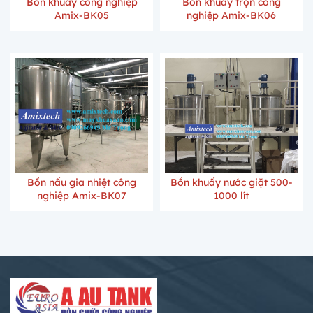
Bồn khuấy công nghiệp
Bồn khuấy trộn công
Amix-BK05
nghiệp Amix-BK06
Bồn nấu gia nhiệt công
Bồn khuấy nước giặt 500-
nghiệp Amix-BK07
1000 lít