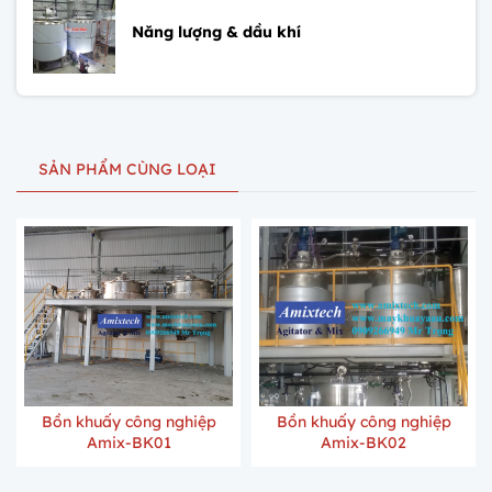
Năng lượng & dầu khí
SẢN PHẨM CÙNG LOẠI
Bồn khuấy công nghiệp
Bồn khuấy công nghiệp
Amix-BK01
Amix-BK02