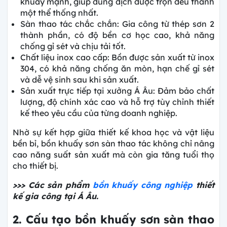
khuấy mạnh, giúp dung dịch được trộn đều thành
một thể thống nhất.
Sàn thao tác chắc chắn: Gia công từ thép sơn 2
thành phần, có độ bền cơ học cao, khả năng
chống gỉ sét và chịu tải tốt.
Chất liệu inox cao cấp: Bồn được sản xuất từ inox
304, có khả năng chống ăn mòn, hạn chế gỉ sét
và dễ vệ sinh sau khi sản xuất.
Sản xuất trực tiếp tại xưởng Á Âu: Đảm bảo chất
lượng, độ chính xác cao và hỗ trợ tùy chỉnh thiết
kế theo yêu cầu của từng doanh nghiệp.
Nhờ sự kết hợp giữa thiết kế khoa học và vật liệu
bền bỉ, bồn khuấy sơn sàn thao tác không chỉ nâng
cao năng suất sản xuất mà còn gia tăng tuổi thọ
cho thiết bị.
>>> Các sản phẩm
bồn khuấy công nghiệp
thiết
kế gia công tại Á Âu.
2. Cấu tạo bồn khuấy sơn sàn thao