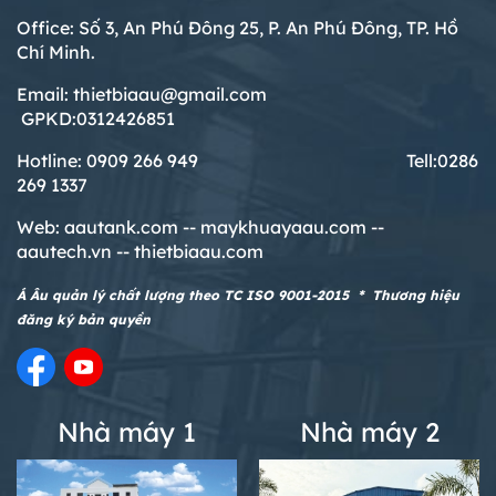
Office: Số 3, An Phú Đông 25, P. An Phú Đông, TP. Hồ
Chí Minh.
Email: thietbiaau@gmail.com
GPKD:0312426851
Hotline: 0909 266 949 T
ell:0286
269 1337
Web:
aautank.com --
maykhuayaau.com --
aautech.vn -- thietbiaau.com
Á Âu quản lý chất lượng theo TC ISO 9001-2015 * Thương hiệu
đăng ký bản quyền
Nhà máy 1
Nhà máy 2