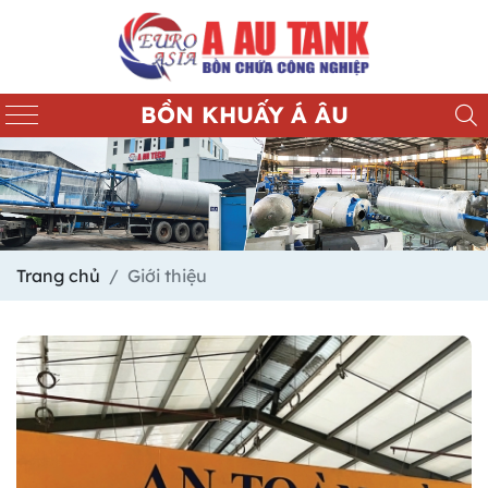
BỒN KHUẤY Á ÂU
Trang chủ
Giới thiệu