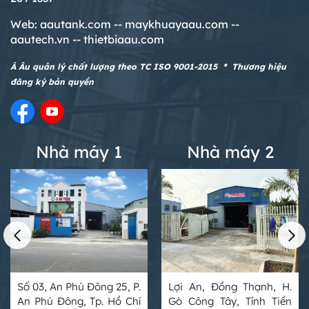
Web:
aautank.com --
maykhuayaau.com --
aautech.vn -- thietbiaau.com
Á Âu quản lý chất lượng theo TC ISO 9001-2015 * Thương hiệu
đăng ký bản quyền
Nhà máy 1
Nhà máy 2
Số 03, An Phú Đông 25, P.
Lợi An, Đồng Thạnh, H.
An Phú Đông, Tp. Hồ Chí
Gò Công Tây, Tỉnh Tiền