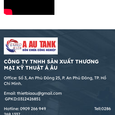
CÔNG TY TNHH SẢN XUẤT THƯƠNG
MẠI KỸ THUẬT Á ÂU
Office: Số 3, An Phú Đông 25, P. An Phú Đông, TP. Hồ
Chí Minh.
Email: thietbiaau@gmail.com
GPKD:0312426851
Hotline: 0909 266 949 T
ell:0286
269 1337