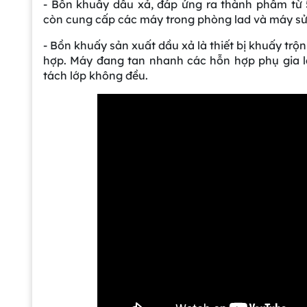
- Bồn khuấy dầu xả, đáp ứng ra thành phầm từ 
còn cung cấp các máy trong phòng lad và máy sử dụng 
- Bồn khuấy sản xuất dầu xả là thiết bị khuấy trộ
hợp. Máy đang tan nhanh các hỗn hợp phụ gia lạ
tách lớp không đều.