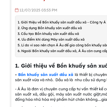
12/07/2025 03:53 PM
1. Giới thiệu về Bồn khuấy sản xuất dầu xả - Công ty Á
2. Ứng dụng Bồn khuấy sản xuất dầu xả
3. Cấu tạo Bồn khuấy sản xuất dầu xả
4. Ưu điểm khi dùng Máy sản xuất dầu xả
5. Lí do vì sao nên chọn Á Âu để gia công bồn khuấy sả
6. Ngoài Bồn khuấy sản xuất dầu xả, Á Âu còn cung cấ
1. Giới thiệu về Bồn khuấy sản xu
-
Bồn khuấy sản xuất dầu xả
là thiết bị chuy
sản xuất vừa và nhỏ. Dầu xả là nhu cầu sử dụng
- Á Âu là đơn vị chuyên cung cấp tư vấn thiết 
sản xuất xả, dầu gội, máy sản xuất nước giặt,
đồng hóa nhũ hóa mỹ phẩm hút chân không....giao