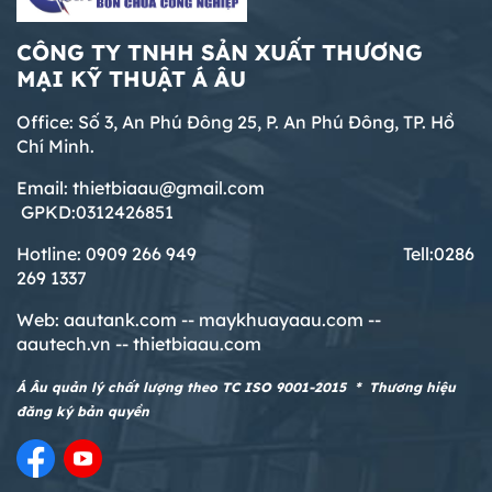
CÔNG TY TNHH SẢN XUẤT THƯƠNG
MẠI KỸ THUẬT Á ÂU
Office: Số 3, An Phú Đông 25, P. An Phú Đông, TP. Hồ
Chí Minh.
Email: thietbiaau@gmail.com
GPKD:0312426851
Hotline: 0909 266 949 T
ell:0286
269 1337
Web:
aautank.com --
maykhuayaau.com --
aautech.vn -- thietbiaau.com
Á Âu quản lý chất lượng theo TC ISO 9001-2015 * Thương hiệu
đăng ký bản quyền