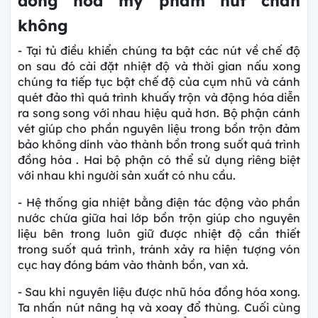
đồng hóa mỹ phẩm hút chân
không
- Tại tủ điều khiển chúng ta bật các nút về chế độ
on sau đó cài đặt nhiệt độ và thời gian nấu xong
chúng ta tiếp tục bật chế độ của cụm nhũ và cánh
quét đảo thì quá trình khuấy trộn và động hóa diễn
ra song song với nhau hiệu quả hơn. Bộ phận cánh
vét giúp cho phần nguyên liệu trong bồn trộn đảm
bảo không dính vào thành bồn trong suốt quá trình
đồng hóa . Hai bộ phận có thể sử dụng riêng biệt
với nhau khi người sản xuất có nhu cầu.
- Hệ thống gia nhiệt bằng điện tác động vào phần
nước chứa giữa hai lớp bồn trộn giúp cho nguyên
liệu bên trong luôn giữ được nhiệt độ cần thiết
trong suốt quá trình, tránh xảy ra hiện tượng vón
cục hay đóng bám vào thành bồn, van xả.
- Sau khi nguyên liệu được nhũ hóa đồng hóa xong.
Ta nhấn nút nâng hạ và xoay đổ thùng. Cuối cùng