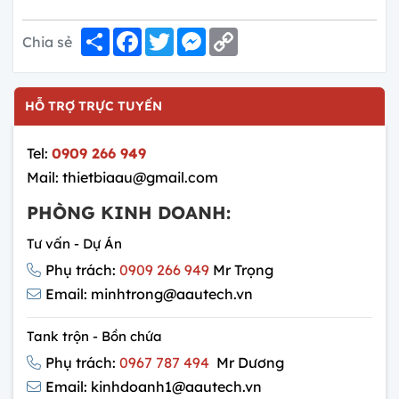
Share
Facebook
Twitter
Messenger
Copy
Chia sẻ
Link
HỖ TRỢ TRỰC TUYẾN
Tel:
0909 266 949
Mail: thietbiaau@gmail.com
PHÒNG KINH DOANH:
Tư vấn - Dự Án
Phụ trách:
0909 266 949
Mr Trọng
Email: minhtrong@aautech.vn
Tank trộn - Bồn chứa
Phụ trách:
0967 787 494
Mr Dương
Email: kinhdoanh1@aautech.vn