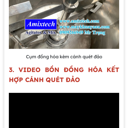
Cụm đồng hóa kèm cánh quét đảo
3. VIDEO BỒN ĐỒNG HÓA KẾT
HỢP CÁNH QUÉT ĐẢO
Gia công bồn khuấy, silo chứa nguyên liệu
tại công ty Á Âu
Bồn khuấy công nghiệp là gì? Ứng dụng, cấu
tạo và cách chọn mua hiệu quả