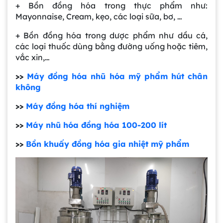
+ Bồn đồng hóa trong thực phẩm như:
Mayonnaise, Cream, kẹo, các loại sữa, bơ, …
+ Bồn đồng hóa trong dược phẩm như dầu cá,
các loại thuốc dùng bằng đường uống hoặc tiêm,
vắc xin,…
>>
Máy đồng hóa nhũ hóa mỹ phẩm hút chân
không
>>
Máy đồng hóa thí nghiệm
>>
Máy nhũ hóa đồng hóa 100-200 lít
>>
Bồn khuấy đồng hóa gia nhiệt mỹ phẩm