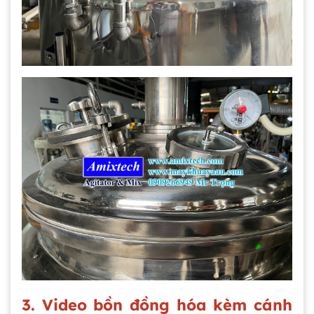
Gia công bồn khuấy, silo chứa nguyên liệu
tại công ty Á Âu
Bồn khuấy công nghiệp là gì? Ứng dụng, cấu
tạo và cách chọn mua hiệu quả
Bồn Khuấy Phụ Gia Sơn - Giải Pháp Tối Ưu
Cho Ngành Sơn Phủ
3. Video bồn đồng hóa kèm cánh