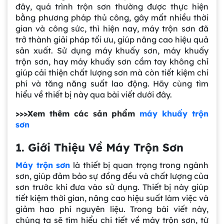
đây, quá trình trộn sơn thường được thực hiện
nhắc các dòng máy khuấy sơn, máy khuấy trộn sơn,
bằng phương pháp thủ công, gây mất nhiều thời
hoặc máy khuấy sơn cầm tay để đáp ứng nhu cầu sử
dụng đa dạng.
gian và công sức, thì hiện nay, máy trộn sơn đã
trở thành giải pháp tối ưu, giúp nâng cao hiệu quả
sản xuất. Sử dụng máy khuấy sơn, máy khuấy
trộn sơn, hay máy khuấy sơn cầm tay không chỉ
giúp cải thiện chất lượng sơn mà còn tiết kiệm chi
phí và tăng năng suất lao động. Hãy cùng tìm
hiểu về thiết bị này qua bài viết dưới đây.
>>>Xem thêm các sản phẩm
máy khuấy trộn
sơn
1. Giới Thiệu Về Máy Trộn Sơn
Máy trộn sơn
là thiết bị quan trọng trong ngành
sơn, giúp đảm bảo sự đồng đều và chất lượng của
sơn trước khi đưa vào sử dụng. Thiết bị này giúp
tiết kiệm thời gian, nâng cao hiệu suất làm việc và
giảm hao phí nguyên liệu. Trong bài viết này,
chúng ta sẽ tìm hiểu chi tiết về máy trộn sơn, từ