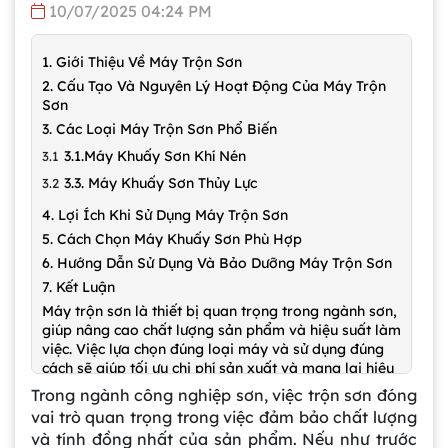
10/07/2025 04:24 PM
1. Giới Thiệu Về Máy Trộn Sơn
2. Cấu Tạo Và Nguyên Lý Hoạt Động Của Máy Trộn
Sơn
3. Các Loại Máy Trộn Sơn Phổ Biến
3.1.Máy Khuấy Sơn Khí Nén
3.3. Máy Khuấy Sơn Thủy Lực
4. Lợi Ích Khi Sử Dụng Máy Trộn Sơn
5. Cách Chọn Máy Khuấy Sơn Phù Hợp
6. Hướng Dẫn Sử Dụng Và Bảo Dưỡng Máy Trộn Sơn
7. Kết Luận
Máy trộn sơn là thiết bị quan trọng trong ngành sơn,
giúp nâng cao chất lượng sản phẩm và hiệu suất làm
việc. Việc lựa chọn đúng loại máy và sử dụng đúng
cách sẽ giúp tối ưu chi phí sản xuất và mang lại hiệu
quả kinh tế cao. Nếu bạn đang tìm kiếm một chiếc
Trong ngành công nghiệp sơn, việc trộn sơn đóng
máy trộn sơn chất lượng, hãy tham khảo các sản
vai trò quan trọng trong việc đảm bảo chất lượng
phẩm từ những nhà cung cấp uy tín để đảm bảo hiệu
và tính đồng nhất của sản phẩm. Nếu như trước
quả sử dụng lâu dài. Ngoài ra, bạn cũng có thể cân