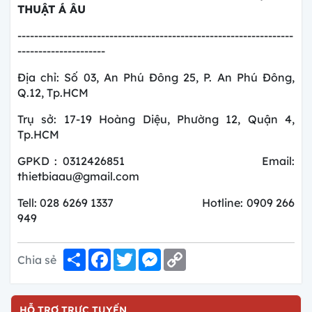
THUẬT Á ÂU
------------------------------------------------------------------
---------------------
Địa chỉ: Số 03, An Phú Đông 25, P. An Phú Đông,
Q.12, Tp.HCM
Trụ sở: 17-19 Hoàng Diệu, Phường 12, Quận 4,
Tp.HCM
GPKD : 0312426851 Email:
thietbiaau@gmail.com
Tell: 028 6269 1337 Hotline: 0909 266
949
Share
Facebook
Twitter
Messenger
Copy
Chia sẻ
Link
HỖ TRỢ TRỰC TUYẾN