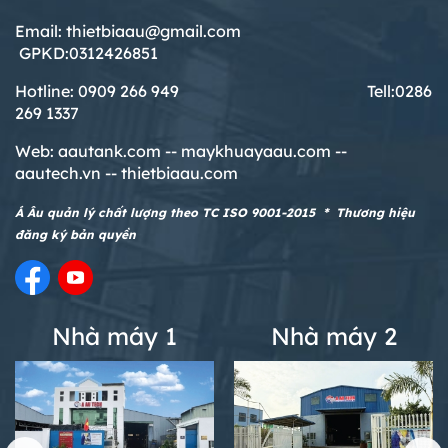
Email: thietbiaau@gmail.com
GPKD:0312426851
Hotline: 0909 266 949 T
ell:0286
269 1337
Web:
aautank.com --
maykhuayaau.com --
aautech.vn -- thietbiaau.com
Á Âu quản lý chất lượng theo TC ISO 9001-2015 * Thương hiệu
đăng ký bản quyền
Nhà máy 1
Nhà máy 2