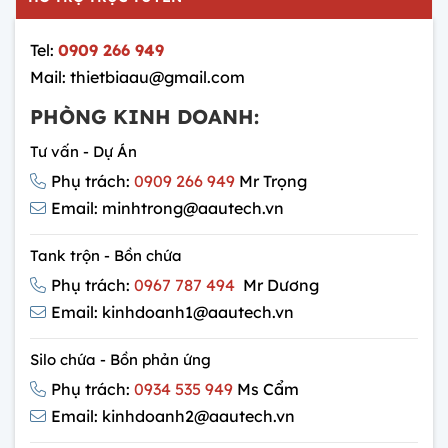
Tel:
0909 266 949
Mail: thietbiaau@gmail.com
PHÒNG KINH DOANH:
Tư vấn - Dự Án
Phụ trách:
0909 266 949
Mr Trọng
Email: minhtrong@aautech.vn
Tank trộn - Bồn chứa
Phụ trách:
0967 787 494
Mr Dương
Email: kinhdoanh1@aautech.vn
Silo chứa - Bồn phản ứng
Phụ trách:
0934 535 949
Ms Cẩm
Email: kinhdoanh2@aautech.vn