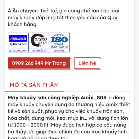
Á Âu chuyên thiết kế, gia công chế tạo các loại
máy khuấy đáp ứng tốt theo yêu cầu của Quý
khách hàng
0909 266 949 Mr Trọng
Liên hệ
MÔ TẢ SẢN PHẨM
Máy khuấy sơn công nghiệp Amix_S03
là dòng
máy khuấy chuyên dụng do thương hiệu Amix thiết
kế và sản xuất, phục vụ cho việc khuấy trộn sơn,
hóa chất, dung môi, keo, mực in… với dung tích lớn
từ 1000 – 2000 lít. Máy được tích hợp cơ cấu nâng
hạ thủy lực giúp điều chỉnh độ cao trục khuấy linh
hoạt và dễ dàng thao tác.