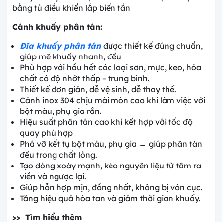
bằng tủ điều khiển lắp biến tần
Cánh khuấy phân tán:
Đĩa khuấy phân tán
được thiết kế đúng chuẩn,
giúp mẽ khuấy nhanh, đều
Phù hợp với hầu hết các loại sơn, mực, keo, hóa
chất có độ nhớt thấp – trung bình.
Thiết kế đơn giản, dễ vệ sinh, dễ thay thế.
Cánh inox 304 chịu mài mòn cao khi làm việc với
bột màu, phụ gia rắn.
Hiệu suất phân tán cao khi kết hợp với tốc độ
quay phù hợp
Phá vỡ kết tụ bột màu, phụ gia → giúp phân tán
đều trong chất lỏng.
Tạo dòng xoáy mạnh, kéo nguyên liệu từ tâm ra
viền và ngược lại.
Giúp hỗn hợp mịn, đồng nhất, không bị vón cục.
Tăng hiệu quả hòa tan và giảm thời gian khuấy.
>> Tìm hiểu thêm