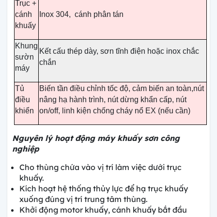
Trục +
cánh
Inox 304, cánh phân tán
khuấy
Khung
Kết cấu thép dày, sơn tĩnh điện hoặc inox chắc
sườn
chắn
máy
Tủ
Biến tần điều chỉnh tốc độ, cảm biến an toàn,nút
điều
nâng hạ hành trình, nút dừng khẩn cấp, nút
khiển
on/off, linh kiện chống cháy nổ EX (nếu cần)
Nguyên lý hoạt động máy khuấy sơn công
nghiệp
Cho thùng chứa vào vị trí làm việc dưới trục
khuấy.
Kích hoạt hệ thống thủy lực để hạ trục khuấy
xuống đúng vị trí trung tâm thùng.
Khởi động motor khuấy, cánh khuấy bắt đầu