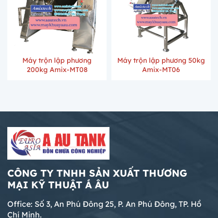
Máy trộn lập phương
Máy trộn lập phương 50kg
200kg Amix-MT08
Amix-MT06
CÔNG TY TNHH SẢN XUẤT THƯƠNG
MẠI KỸ THUẬT Á ÂU
Office: Số 3, An Phú Đông 25, P. An Phú Đông, TP. Hồ
Chí Minh.