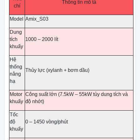
Thông tin mô tả
chí
Model
Amix_S03
Dung
tích
1000 – 2000 lít
khuấy
Hệ
thống
Thủy lực (xylanh + bơm dầu)
nâng
hạ
Motor
Công suất lớn (7.5kW – 55kW tùy dung tích và
khuấy
độ nhớt)
Tốc
độ
0 – 1450 vòng/phút
khuấy