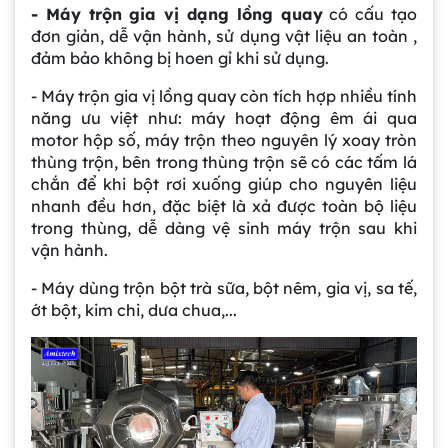
- Máy trộn gia vị dạng lồng quay
có cấu tạo
đơn giản, dễ vận hành, sử dụng vật liệu an toàn ,
đảm bảo không bị hoen gỉ khi sử dụng.
- Máy trộn gia vị lồng quay còn tích hợp nhiều tính
năng ưu việt như: máy hoạt động êm ái qua
motor hộp số, máy trộn theo nguyên lý xoay tròn
thùng trộn, bên trong thùng trộn sẽ có các tấm lá
chắn để khi bột rơi xuống giúp cho nguyên liệu
nhanh đều hơn, đặc biệt là xả được toàn bộ liệu
trong thùng, dễ dàng vệ sinh máy trộn sau khi
vận hành.
- Máy dùng trộn bột trà sữa, bột nêm, gia vị, sa tế,
ớt bột, kim chi, dưa chua,...