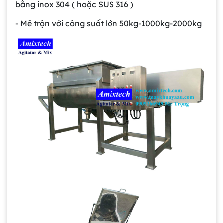
bằng inox 304 ( hoặc SUS 316 )
- Mẽ trộn với công suất lớn 50kg-1000kg-2000kg
Gia công bồn khuấy, silo chứa nguyên liệu
tại công ty Á Âu