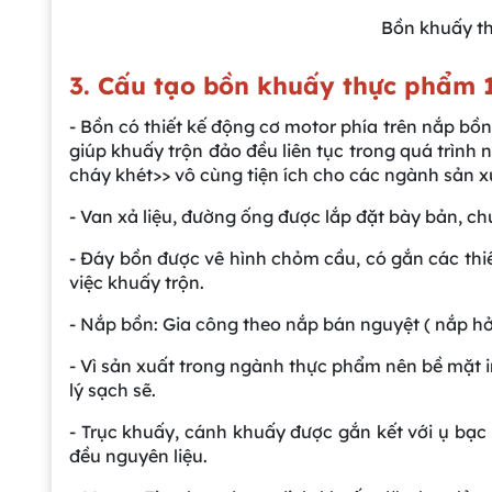
Bồn khuấy th
3. Cấu tạo bồn khuấy thực phẩm 1
- Bồn có thiết kế động cơ motor phía trên nắp bồn
giúp khuấy trộn đảo đều liên tục trong quá trình 
cháy khét>> vô cùng tiện ích cho các ngành sản 
- Van xả liệu, đường ống được lắp đặt bày bản, 
- Đáy bồn được vê hình chỏm cầu, có gắn các thiết
việc khuấy trộn.
- Nắp bồn: Gia công theo nắp bán nguyệt ( nắp hở
- Vì sản xuất trong ngành thực phẩm nên bề mặt i
lý sạch sẽ.
- Trục khuấy, cánh khuấy được gắn kết với ụ bạc
đều nguyên liệu.