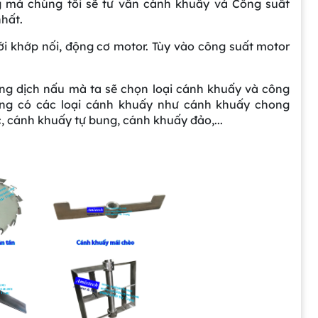
g mà chúng tôi sẽ tư vấn cánh khuấy và Công suất
hất.
ới khớp nối, động cơ motor. Tùy vào công suất motor
dung dịch nấu mà ta sẽ chọn loại cánh khuấy và công
ường có các loại cánh khuấy như cánh khuấy chong
, cánh khuấy tự bung, cánh khuấy đảo,...