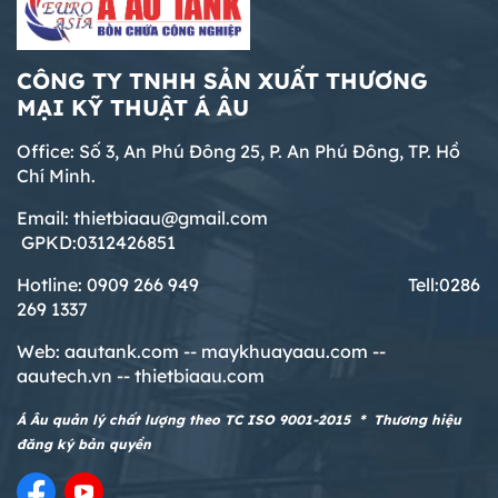
CÔNG TY TNHH SẢN XUẤT THƯƠNG
MẠI KỸ THUẬT Á ÂU
Office: Số 3, An Phú Đông 25, P. An Phú Đông, TP. Hồ
Chí Minh.
Email: thietbiaau@gmail.com
GPKD:0312426851
Hotline: 0909 266 949 T
ell:0286
269 1337
Web:
aautank.com --
maykhuayaau.com --
aautech.vn -- thietbiaau.com
Á Âu quản lý chất lượng theo TC ISO 9001-2015 * Thương hiệu
đăng ký bản quyền