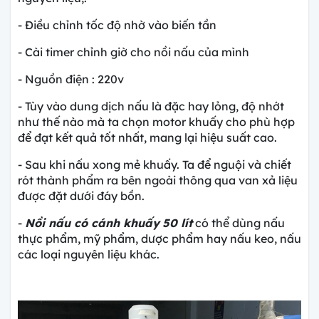
- Điều chỉnh tốc độ nhờ vào biến tần
- Cài timer chỉnh giờ cho nồi nấu của mình
- Nguồn điện : 220v
- Tùy vào dung dịch nấu là đặc hay lỏng, độ nhớt
như thế nào mà ta chọn motor khuấy cho phù hợp
để đạt kết quả tốt nhất, mang lại hiệu suất cao.
- Sau khi nấu xong mẻ khuấy. Ta để nguội và chiết
rót thành phẩm ra bên ngoài thông qua van xả liệu
được đặt dưới đáy bồn.
-
Nồi nấu có cánh khuấy
50 lít
có thể dùng nấu
thực phẩm, mỹ phẩm, dược phẩm hay nấu keo, nấu
các loại nguyên liệu khác.