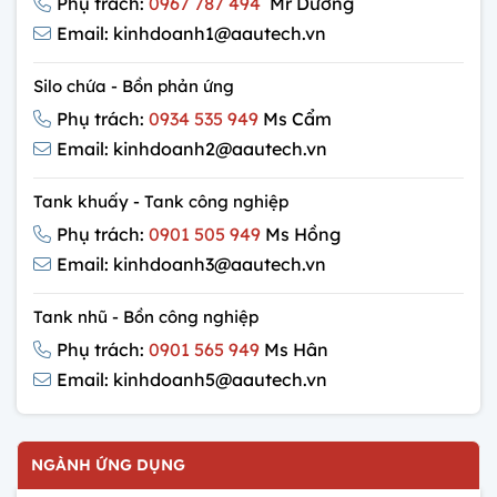
Phụ trách:
0967 787 494
Mr Dương
Email: kinhdoanh1@aautech.vn
Silo chứa - Bồn phản ứng
Phụ trách:
0934 535 949
Ms Cẩm
Email: kinhdoanh2@aautech.vn
Tank khuấy - Tank công nghiệp
Phụ trách:
0901 505 949
Ms Hồng
Email: kinhdoanh3@aautech.vn
Tank nhũ - Bồn công nghiệp
Phụ trách:
0901 565 949
Ms Hân
Email: kinhdoanh5@aautech.vn
NGÀNH ỨNG DỤNG