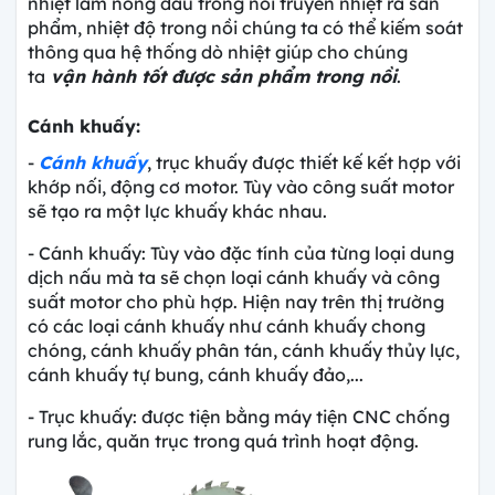
nhiệt làm nóng dầu trong nồi truyền nhiệt ra sản
phẩm, nhiệt độ trong nồi chúng ta có thể kiếm soát
thông qua hệ thống dò nhiệt giúp cho chúng
ta
vận hành tốt được sản phẩm trong nồi
.
Cánh khuấy:
-
Cánh khuấy
, trục khuấy được thiết kế kết hợp với
khớp nối, động cơ motor. Tùy vào công suất motor
sẽ tạo ra một lực khuấy khác nhau.
- Cánh khuấy: Tùy vào đặc tính của từng loại dung
dịch nấu mà ta sẽ chọn loại cánh khuấy và công
suất motor cho phù hợp. Hiện nay trên thị trường
có các loại cánh khuấy như cánh khuấy chong
chóng, cánh khuấy phân tán, cánh khuấy thủy lực,
cánh khuấy tự bung, cánh khuấy đảo,...
- Trục khuấy: được tiện bằng máy tiện CNC chống
rung lắc, quăn trục trong quá trình hoạt động.