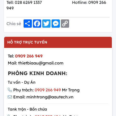
Tell: 028 6269 1337 Hotline: 0909 266
949
Share
Facebook
Twitter
Messenger
Copy
Chia sẻ
Link
HỖ TRỢ TRỰC TUYẾN
Tel:
0909 266 949
Mail: thietbiaau@gmail.com
PHÒNG KINH DOANH:
Tư vấn - Dự Án
Phụ trách:
0909 266 949
Mr Trọng
Email: minhtrong@aautech.vn
Tank trộn - Bồn chứa