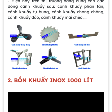
- Hiện nay trên thị trường đang cung cấp các
dòng cánh khuấy sau: cánh khuấy phân tán,
cánh khuấy tự bung, cánh khuấy chong chóng,
cánh khuấy đảo, cánh khuấy mái chèo,....
Gia công bồn khuấy, silo chứa nguyên liệu
2. BỒN KHUẤY INOX 1000 LÍT
tại công ty Á Âu
Bồn khuấy công nghiệp là gì? Ứng dụng, cấu
tạo và cách chọn mua hiệu quả