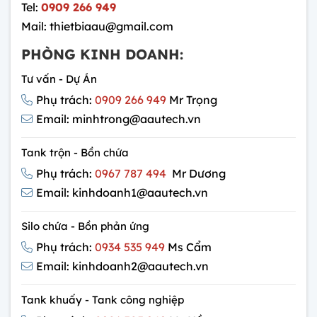
Tel:
0909 266 949
Mail: thietbiaau@gmail.com
PHÒNG KINH DOANH:
Tư vấn - Dự Án
Phụ trách:
0909 266 949
Mr Trọng
Email: minhtrong@aautech.vn
Tank trộn - Bồn chứa
Phụ trách:
0967 787 494
Mr Dương
Email: kinhdoanh1@aautech.vn
Silo chứa - Bồn phản ứng
Phụ trách:
0934 535 949
Ms Cẩm
Email: kinhdoanh2@aautech.vn
Tank khuấy - Tank công nghiệp