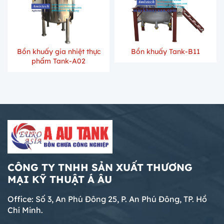
Bồn khuấy gia nhiệt thực
Bồn khuấy Tank-B11
phẩm Tank-A02
CÔNG TY TNHH SẢN XUẤT THƯƠNG
MẠI KỸ THUẬT Á ÂU
Office: Số 3, An Phú Đông 25, P. An Phú Đông, TP. Hồ
Chí Minh.