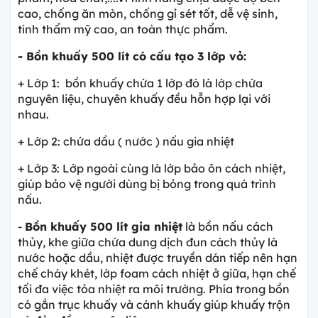
cao, chống ăn mòn, chống gỉ sét tốt, dễ vệ sinh,
tính thẩm mỹ cao, an toàn thực phẩm.
- Bồn khuấy 500 lít có cấu tạo 3 lớp vỏ:
+ Lớp 1: bồn khuấy chứa 1 lớp đó là lớp chứa
nguyên liệu, chuyên khuấy đều hỗn hợp lại với
nhau.
+ Lớp 2: chứa dầu ( nước ) nấu gia nhiệt
+ Lớp 3: Lớp ngoài cùng là lớp bảo ôn cách nhiệt,
giúp bảo vệ người dùng bị bỏng trong quá trình
nấu.
-
Bồn khuấy 500 lít gia nhiệt
là bồn nấu cách
thủy, khe giữa chứa dung dịch đun cách thủy là
nước hoặc dầu, nhiệt được truyền dán tiếp nên hạn
chế cháy khét, lớp foam cách nhiệt ở giữa, hạn chế
tối đa việc tỏa nhiệt ra môi trường. Phía trong bồn
có gắn trục khuấy và cánh khuấy giúp khuấy trộn