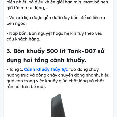
biến nhiệt, bộ điều khiển giới hạn min, max; bộ hẹn
giờ tắt mở tự động,...
- Van xả liệu được gắn dưới đáy bồn: để xả liệu ra
bên ngoài
- Nắp bồn: Bán nguyệt hoặc hệ kín tùy theo yêu
cầu khách hàng.
3. Bồn khuấy 500 lít Tank-D07 sử
dụng hai tầng cánh khuấy.
- Tầng 1:
Cánh khuấy thủy lực
tạo
dòng chảy
hướng trục và dòng chảy chuyển động nhanh, hiệu
quả cao trong việc khuấy giữa chất lỏng và chất
rắn nổi trên bề mặt.