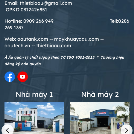
Email: thietbiaau@gmail.com
GPKD:0312426851
Hotline: 0909 266 949 T
ell:0286
269 1337
Web:
aautank.com --
maykhuayaau.com --
aautech.vn -- thietbiaau.com
Á Âu quản lý chất lượng theo TC ISO 9001-2015 * Thương hiệu
đăng ký bản quyền
Nhà máy 1
Nhà máy 2