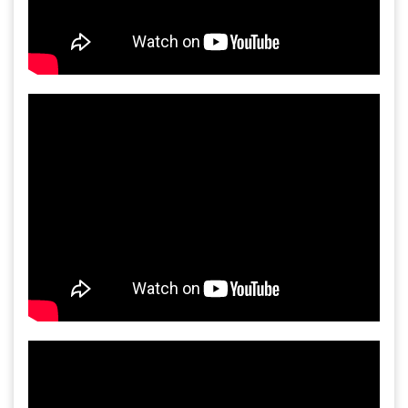
Gia công bồn khuấy, silo chứa nguyên liệu
tại công ty Á Âu
Bồn khuấy công nghiệp là gì? Ứng dụng, cấu
tạo và cách chọn mua hiệu quả