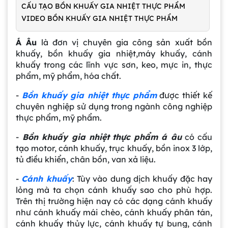
CẤU TẠO BỒN KHUẤY GIA NHIỆT THỰC PHẨM
VIDEO BỒN KHUẤY GIA NHIỆT THỰC PHẨM
Á Âu
là đơn vị chuyên gia công sản xuất bồn
khuấy, bồn khuấy gia nhiệt,máy khuấy, cánh
khuấy trong các lĩnh vực sơn, keo, mực in, thực
phẩm, mỹ phẩm, hóa chất.
-
Bồn khuấy gia nhiệt thực phẩm
được thiết kế
chuyên nghiệp sử dụng trong ngành công nghiệp
thực phẩm, mỹ phẩm.
-
Bồn khuấy gia nhiệt
thực phẩm á âu
có cấu
tạo motor, cánh khuấy, trục khuấy, bồn inox 3 lớp,
tủ điều khiển, chân bồn, van xả liệu.
-
Cánh khuấy
: Tùy vào dung dịch khuấy đặc hay
lỏng mà ta chọn cánh khuấy sao cho phù hợp.
Trên thị trường hiện nay có các dạng cánh khuấy
như cánh khuấy mái chèo, cánh khuấy phân tán,
cánh khuấy thủy lực, cánh khuấy tự bung, cánh