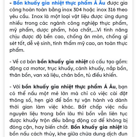
-
Bồn khuấy gia nhiệt thực phẩm Á Âu
được gia
công hoàn toàn bằng inox 304 hoặc inox 316 theo
yêu cầu. Inox là một loại vật liệu được ứng dụng
nhiều trong các ngành công nghiệp thực phẩm,
mỹ phẩm, dược phẩm, hóa chất,....Vì tính năng
chịu được độ bền cao, chống ăn mòn, chống gỉ
sét tốt, dễ vệ sinh, tính thẩm mỹ cao, an toàn thực
phẩm.
- Về cơ bản
bồn khuấy gia nhiệt
có cấu tạo gồm:
động cơ motor, trục khuấy, cánh khuấy, nắp bồn,
thân bồn, van xả liệu, chân bồn, tủ điều khiển.
- Với
bồn khuấy gia nhiệt thực phẩm Á Âu
, bạn
có thể nấu một mẻ lớn mà chỉ có việc cài đặt
thông số, hẹn giờ để bồn tự vận hành và dành
thời gian làm việc khác. Bất chấp việc nấu
nguyên liệu trong bồn lâu thì bồn vẫn liên tục
được khuấy trộn đều bằng động cơ để không bị
đóng cặn, hay biến chất.
Bồn khuấy gia nhiệt
là
bồn nấu cách thủy, khe giữa chứa dung dịch đun