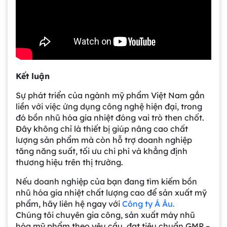
Kết luận
Gia công bồn khuấy, silo chứa nguyên liệu
Sự phát triển của ngành mỹ phẩm Việt Nam gắn
tại công ty Á Âu
liền với việc ứng dụng công nghệ hiện đại, trong
đó bồn nhũ hóa gia nhiệt đóng vai trò then chốt.
Đây không chỉ là thiết bị giúp nâng cao chất
Bồn khuấy công nghiệp là gì? Ứng dụng, cấu
lượng sản phẩm mà còn hỗ trợ doanh nghiệp
tạo và cách chọn mua hiệu quả
tăng năng suất, tối ưu chi phí và khẳng định
thương hiệu trên thị trường.
Bồn Khuấy Phụ Gia Sơn - Giải Pháp Tối Ưu
Nếu doanh nghiệp của bạn đang tìm kiếm bồn
Cho Ngành Sơn Phủ
nhũ hóa gia nhiệt chất lượng cao để sản xuất mỹ
phẩm, hãy liên hệ ngay với
Công ty Á Âu.
Chúng tôi chuyên gia công, sản xuất máy nhũ
Dự án máy khuấy trộn bồn bể công nghiệp
hóa mỹ phẩm theo yêu cầu, đạt tiêu chuẩn GMP –