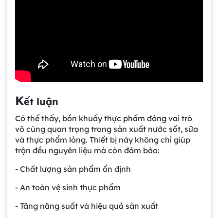
Gia công bồn khuấy, silo chứa nguyên liệu
tại công ty Á Âu
K
Bồn khuấy công nghiệp là gì? Ứng dụng, cấu
ết luận
tạo và cách chọn mua hiệu quả
Có thể thấy, bồn khuấy thực phẩm đóng vai trò
vô cùng quan trọng trong sản xuất nước sốt, sữa
và thực phẩm lỏng. Thiết bị này không chỉ giúp
Bồn Khuấy Phụ Gia Sơn - Giải Pháp Tối Ưu
trộn đều nguyên liệu mà còn đảm bảo:
Cho Ngành Sơn Phủ
- Chất lượng sản phẩm ổn định
Dự án máy khuấy trộn bồn bể công nghiệp
- An toàn vệ sinh thực phẩm
- Tăng năng suất và hiệu quả sản xuất