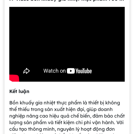
Gia công bồn khuấy, silo chứa nguyên liệu
tại công ty Á Âu
Bồn khuấy công nghiệp là gì? Ứng dụng, cấu
Kết luận
tạo và cách chọn mua hiệu quả
Bồn khuấy gia nhiệt thực phẩm là thiết bị không
thể thiếu trong sản xuất hiện đại, giúp doanh
nghiệp nâng cao hiệu quả chế biến, đảm bảo chất
Bồn Khuấy Phụ Gia Sơn - Giải Pháp Tối Ưu
Cho Ngành Sơn Phủ
lượng sản phẩm và tiết kiệm chi phí vận hành. Với
cấu tạo thông minh, nguyên lý hoạt động đơn