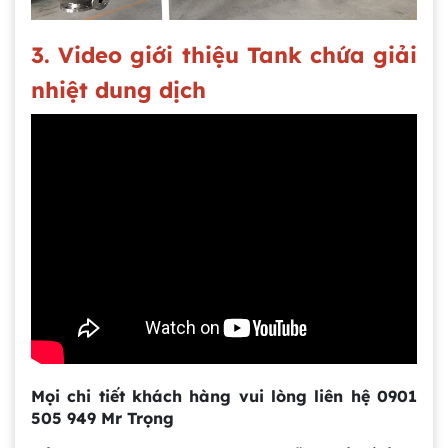
3. Video giới thiệu Tank chứa giải
nhiệt dung dịch
Gia công bồn khuấy, silo chứa nguyên liệu
tại công ty Á Âu
Bồn khuấy công nghiệp là gì? Ứng dụng, cấu
tạo và cách chọn mua hiệu quả
Bồn Khuấy Phụ Gia Sơn - Giải Pháp Tối Ưu
Cho Ngành Sơn Phủ
Mọi chi tiết khách hàng vui lòng liên hệ 0901
505 949 Mr Trọng
Dự án máy khuấy trộn bồn bể công nghiệp