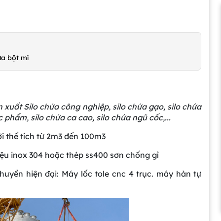
ứa bột mì
 xuất Silo chứa công nghiệp, silo chứa gạo, silo chứa
c phẩm, silo chứa ca cao, silo chứa ngũ cốc,...
ới thể tích từ 2m3 đến 100m3
iệu inox 304 hoặc thép ss400 sơn chống gỉ
huyền hiện đại: Máy lốc tole cnc 4 trục. máy hàn tự