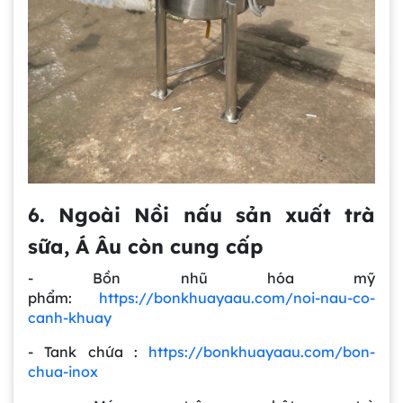
6. Ngoài Nồi nấu sản xuất trà
sữa, Á Âu còn cung cấp
- Bồn nhũ hóa mỹ
phẩm:
https://bonkhuayaau.com/noi-nau-co-
canh-khuay
- Tank chứa :
https://bonkhuayaau.com/bon-
chua-inox