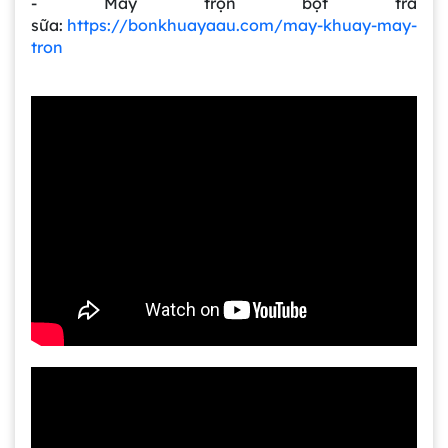
- Máy trộn bột trà
sữa:
https://bonkhuayaau.com/may-khuay-may-
tron
Gia công bồn khuấy, silo chứa nguyên liệu
tại công ty Á Âu