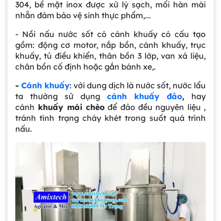
304, bề mặt inox được xử lý sạch, mối hàn mài
nhẵn đảm bảo vệ sinh thực phẩm,...
- Nồi nấu nước sốt có cánh khuấy có cấu tạo
gồm: động cơ motor, nắp bồn, cánh khuấy, trục
khuấy, tủ điều khiển, thân bồn 3 lớp, van xả liệu,
chân bồn cố định hoặc gắn bánh xe,.
-
Cánh khuấy
: với dung dịch là nước sốt, nước lẩu
ta thường sử dụng
cánh khuấy đảo
,
hay
cánh
khuấy mái chèo
để đảo đều nguyên liệu ,
tránh tình trạng cháy khét trong suốt quá trình
nấu.