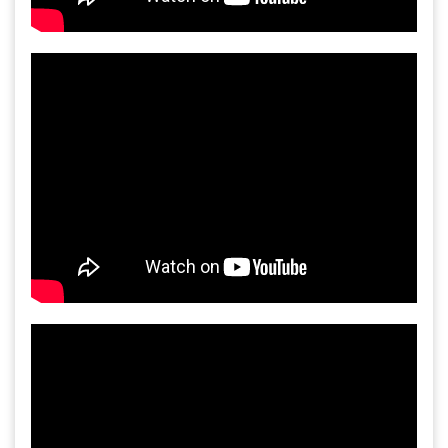
Gia công bồn khuấy, silo chứa nguyên liệu
tại công ty Á Âu
Bồn khuấy công nghiệp là gì? Ứng dụng, cấu
tạo và cách chọn mua hiệu quả
Bồn Khuấy Phụ Gia Sơn - Giải Pháp Tối Ưu
Cho Ngành Sơn Phủ
Dự án máy khuấy trộn bồn bể công nghiệp
Bồn khuấy thực phẩm 8000 lít là gì? Cấu tạo,
đặc điểm và lý do nên dùng inox
Trong ngành chế biến thực phẩm hiện