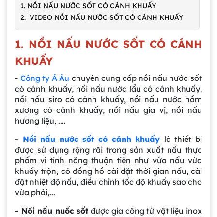
1. NỒI NẤU NƯỚC SỐT CÓ CÁNH KHUẤY
2. VIDEO NỒI NẤU NƯỚC SỐT CÓ CÁNH KHUẤY
1. NỒI NẤU NƯỚC SỐT CÓ CÁNH
KHUẤY
-
Công ty Á Âu
chuyên cung cấp nồi nấu nước sốt
có cánh khuấy, nồi nấu nước lẩu có cánh khuấy,
nồi nấu siro có cánh khuấy, nồi nấu nước hầm
xương có cánh khuấy, nồi nấu gia vị, nồi nấu
hương liệu, ....
-
Nồi nấu nước sốt có cánh khuấy
là thiết bị
được sử dụng rộng rãi trong sản xuất nấu thực
phẩm vì tính năng thuận tiện như vừa nấu vừa
khuấy trộn, có đồng hồ cài đặt thời gian nấu, cài
đặt nhiệt độ nấu, điều chỉnh tốc độ khuấy sao cho
vừa phải,...
- Nồi nấu nuốc sốt
được gia công từ vật liệu inox