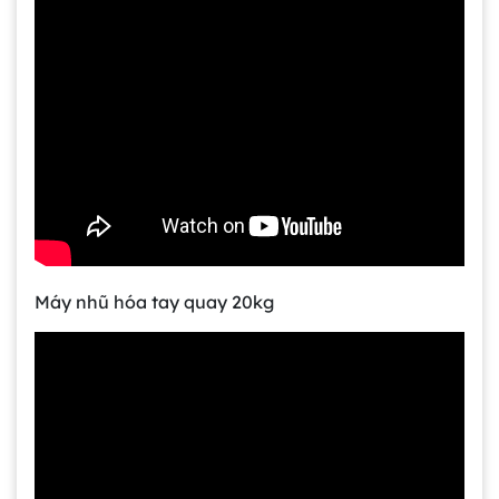
Gia công bồn khuấy, silo chứa nguyên liệu
tại công ty Á Âu
Bồn khuấy công nghiệp là gì? Ứng dụng, cấu
tạo và cách chọn mua hiệu quả
Máy nhũ hóa tay quay 20kg
Bồn Khuấy Phụ Gia Sơn - Giải Pháp Tối Ưu
Cho Ngành Sơn Phủ
Dự án máy khuấy trộn bồn bể công nghiệp