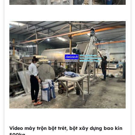
Gia công bồn khuấy, silo chứa nguyên liệu
tại công ty Á Âu
Video máy trộn bột trét, bột xây dựng bao kín
Bồn khuấy công nghiệp là gì? Ứng dụng, cấu
500kg