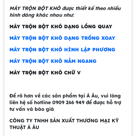
Bồn khuấy công nghiệp là gì? Ứng dụng, cấu
MÁY TRỘN BỘT KHÔ được thiết kế theo nhiều
tạo và cách chọn mua hiệu quả
hình dáng khác nhau như:
MÁY TRỘN BỘT KHÔ DẠNG LỒNG QUAY
Bồn Khuấy Phụ Gia Sơn - Giải Pháp Tối Ưu
Cho Ngành Sơn Phủ
MÁY TRỘN BỘT KHÔ DẠNG TRỐNG XOAY
MÁY TRỘN BỘT KHÔ HÌNH LẬP PHƯƠNG
Dự án máy khuấy trộn bồn bể công nghiệp
MÁY TRỘN BỘT KHÔ NẰM NGANG
MÁY TRỘN BỘT KHÔ CHỮ V
Bồn khuấy thực phẩm 8000 lít là gì? Cấu tạo,
đặc điểm và lý do nên dùng inox
Trong ngành chế biến thực phẩm hiện
Để rõ hơn về các sản phẩm tại Á Âu, vui lòng
đại, việc đảm bảo chất lượng đồng đều
liên hệ số hotline 0909 266 949 để được hỗ trợ
và an toàn vệ sinh luôn là yếu tố hàng
tư vấn và báo giá
Bồn khuấy sơn là gì? Cấu tạo và nguyên lý
đầu. Bồn khuấy thực phẩm 8000 lít
hoạt động chi tiết
CÔNG TY TNHH SẢN XUẤT THƯƠNG MẠI KỸ
chính là giải pháp tối ưu giúp doanh
Trong ngành công nghiệp sản xuất sơn,
THUẬT Á ÂU
nghiệp nâng cao năng suất sản xuất,
việc đảm bảo hỗn hợp đạt độ đồng
đồng thời đảm bảo quá trình khuấy