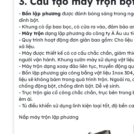
3. Cấu tạo máy trộn bộ
-
Bồn lập phương
được đánh bóng sáng trong ngoa
dính bột.
- Khung có ốp bao bọc, có cửa ra vào, đảm bảo
-
Máy trộn
dạng lập phương do công ty Á Âu ưu tiên h
- Quy trình hoạt động đơn giản bao gồm: Cho liệu va
xả liệu.
- Máy được thiết kế có cơ cấu chắc chắn, giảm thi
người vận hành. Khung sườn máy sử dụng vật liệu
- Máy trộn dạng xoay đảo liên tục, truyền động q
- Bồn lập phương gia công bằng vật liệu Inox 304,
liệu sẽ không bám trong quá trình trộn. Ngoài ra
chống động bột, chống dính bột. Dễ vệ sinh.
- Trục trộn gia cố công chắc chắn, trục bên trong 
êm ái.
- Tủ điều khiển sử dụng linh kiện loại tốt, độ bền
Nắp máy trộn lập phương