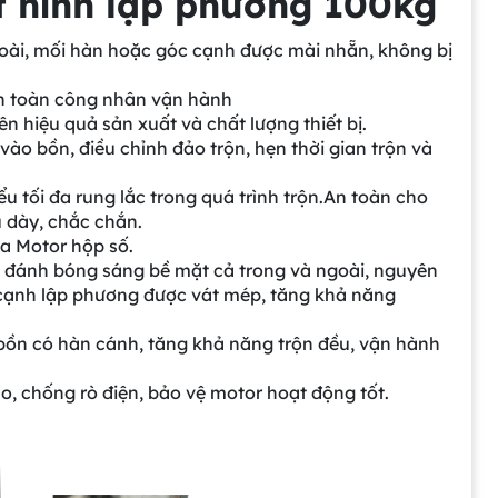
t hình lập phương 100kg
̀i, mối hàn hoặc góc cạnh được mài nhẵn, không bị
 an toàn công nhân vận hành
iệu quả sản xuất và chất lượng thiết bị.
̀o bồn, điều chỉnh đảo trộn, hẹn thời gian trộn và
ểu tối đa rung lắc trong quá trình trộn.An toàn cho
 dày, chắc chắn.
ua Motor hộp số.
 đánh bóng sáng bề mặt cả trong và ngoài, nguyên
, cạnh lập phương được vát mép, tăng khả năng
bồn có hàn cánh, tăng khả năng trộn đều, vận hành
 cao, chống rò điện, bảo vệ motor hoạt động tốt.