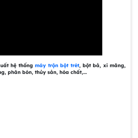
xuất hệ thống
máy trộn bột trét
, bột bả, xi măng,
g, phân bón, thủy sản, hóa chất,...