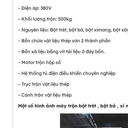
– Điện áp: 380V
– Khối lượng trộn: 500kg
– Nguyên liệu: Bột trét, bột bả, bột ximang, bột x
– Bồn chứa vật liệu thép sơn 2 thành phần
– Bồn xã liệu bằng vít tải liệu ở đáy bồn.
– Motor trộn hộp số
– Hệ thống tủ điện điều khiển chuyên nghiệp
– Trục trộn vật liệu thép
– Cánh trộn vật liệu thép
Một số hình ảnh máy trộn bột trét , bột bả , 