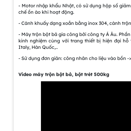
- Motor nhập khẩu Nhật, có sử dụng hộp số giảm 
chế ồn ào khi hoạt động.
- Cánh khuấy dạng xoắn bằng inox 304, cánh trộn
- Máy trộn bột bả gia công bởi công ty Á Âu. Phầ
kinh nghiệm cùng với trang thiết bị hiện đại hỗ
Italy, Hàn Quốc,..
- Sử dụng đơn giản: công nhân cho liệu vào bồn -> 
Video máy trộn bột bả, bột trét 500kg