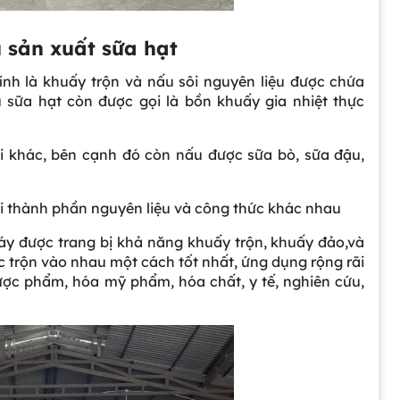
 sản xuất sữa hạt
nh là khuấy trộn và nấu sôi nguyên liệu được chứa
 sữa hạt còn được gọi là bồn khuấy gia nhiệt thực
i khác, bên cạnh đó còn nấu được sữa bò, sữa đậu,
ới thành phần nguyên liệu và công thức khác nhau
y được trang bị khả năng khuấy trộn, khuấy đảo,và
c trộn vào nhau một cách tốt nhất, ứng dụng rộng rãi
ợc phẩm, hóa mỹ phẩm, hóa chất, y tế, nghiên cứu,