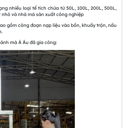
ạng nhiều loại tể tích chứa từ 50L, 100L, 200L, 500L,
t nhỏ và nhà má sản xuất công nghiệp
bao gồm công đoạn nạp liệu vào bồn, khuấy trộn, nấu
m.
h ảnh mà Á Âu đã gia công: