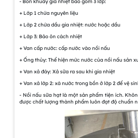
- Bồn khuấy gia nhiệt bao gồm 3 lớp:
+ Lớp 1 chứa nguyên liệu
+ Lớp 2 chứa dầu gia nhiệt: nước hoặc dầu
+ Lớp 3: Bảo ôn cách nhiệt
+ Van cấp nước: cấp nước vào nồi nấu
+ Ống thủy: Thể hiện mức nước của nồi nấu sản x
+ Van xả đáy: Xả sữa ra sau khi gia nhiệt
+ Van xả lớp 2: xá nước trong bồn ở lớp 2 để vệ si
- Nồi nấu sữa hạt là một sản phẩm tiện ích. Khô
được chất lượng thành phẩm luôn đạt độ chuẩn n