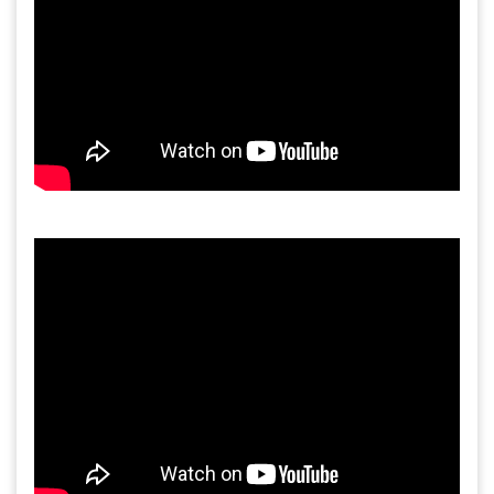
Gia công bồn khuấy, silo chứa nguyên liệu
tại công ty Á Âu
Bồn khuấy công nghiệp là gì? Ứng dụng, cấu
tạo và cách chọn mua hiệu quả
Bồn Khuấy Phụ Gia Sơn - Giải Pháp Tối Ưu
Cho Ngành Sơn Phủ