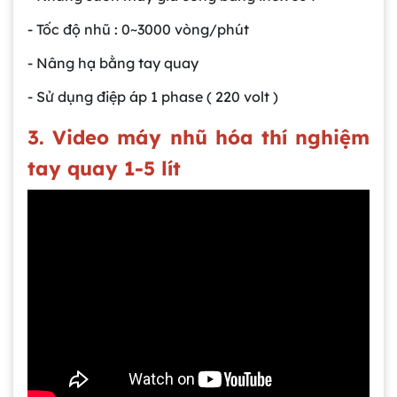
- Tốc độ nhũ : 0~3000 vòng/phút
- Nâng hạ bằng tay quay
- Sử dụng điệp áp 1 phase ( 220 volt )
3. Video máy nhũ hóa thí nghiệm
tay quay 1-5 lít