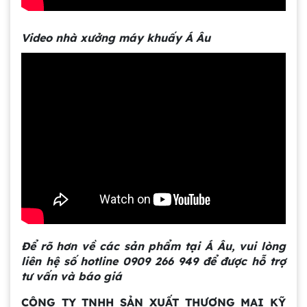
Video nhà xưởng máy khuấy Á Âu
Gia công bồn khuấy, silo chứa nguyên liệu
tại công ty Á Âu
Bồn khuấy công nghiệp là gì? Ứng dụng, cấu
tạo và cách chọn mua hiệu quả
Để rõ hơn về các sản phẩm tại Á Âu, vui lòng
liên hệ số hotline 09
09 266 949
để được hỗ trợ
tư vấn và báo giá
Bồn Khuấy Phụ Gia Sơn - Giải Pháp Tối Ưu
Cho Ngành Sơn Phủ
CÔNG TY TNHH SẢN XUẤT THƯƠNG MẠI KỸ