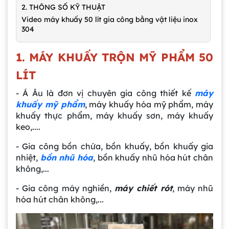
2. THÔNG SỐ KỸ THUẬT
Video máy khuấy 50 lít gia công bằng vật liệu inox
304
1. MÁY KHUẤY TRỘN MỸ PHẨM 50
LÍT
- Á Âu là đơn vị chuyên gia công thiết kế
máy
khuấy mỹ phẩm
, máy khuấy hóa mỹ phẩm, máy
khuấy thực phẩm, máy khuấy sơn, máy khuấy
keo,....
- Gia công bồn chứa, bồn khuấy, bồn khuấy gia
nhiệt,
bồn nhũ hóa
, bồn khuấy nhũ hóa hút chân
không,...
- Gia công máy nghiền,
máy chiết rót
, máy nhũ
hóa hút chân không,...