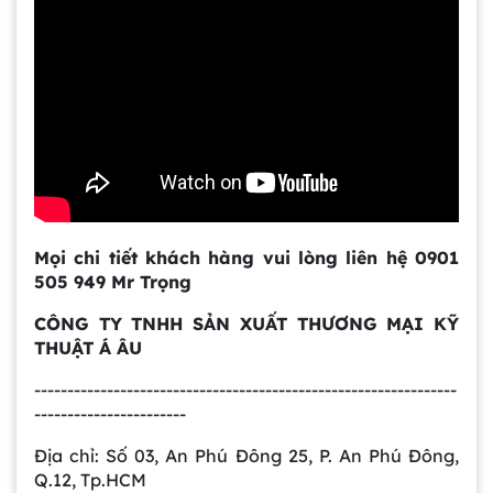
Gia công bồn khuấy, silo chứa nguyên liệu
tại công ty Á Âu
Bồn khuấy công nghiệp là gì? Ứng dụng, cấu
tạo và cách chọn mua hiệu quả
Mọi chi tiết khách hàng vui lòng liên hệ 0901
Bồn Khuấy Phụ Gia Sơn - Giải Pháp Tối Ưu
505 949 Mr Trọng
Cho Ngành Sơn Phủ
CÔNG TY TNHH SẢN XUẤT THƯƠNG MẠI KỸ
THUẬT Á ÂU
Dự án máy khuấy trộn bồn bể công nghiệp
----------------------------------------------------------------
-----------------------
Bồn khuấy thực phẩm 8000 lít là gì? Cấu tạo,
Địa chỉ: Số 03, An Phú Đông 25, P. An Phú Đông,
đặc điểm và lý do nên dùng inox
Q.12, Tp.HCM