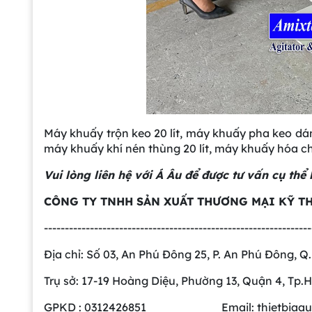
Máy khuấy trộn keo 20 lít, máy khuấy pha keo dá
máy khuấy khí nén thùng 20 lít, máy khuấy hóa chấ
Vui lòng liên hệ với Á Âu để được tư vấn cụ th
CÔNG TY
TNHH SẢN XUẤT THƯƠNG MẠI KỸ TH
----------------------------------------------------------------
Địa chỉ: Số 03, An Phú Đông 25, P. An Phú Đông, Q
Trụ sở: 17-19 Hoàng Diệu, Phường 13, Quận 4, Tp
GPKD : 0312426851 Email: thietbiaau@