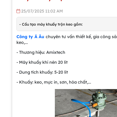
25/07/2025 11:02 AM
- Cấu tạo máy khuấy trộn keo gồm:
Công ty Á Âu
chuyên tư vấn thiết kế, gia công s
keo,...
- Thương hiệu: Amixtech
- Máy khuấy khí nén 20 lít
- Dung tích khuấy: 5-20 lít
- Khuấy: keo, mực in, sơn, hóa chất,...