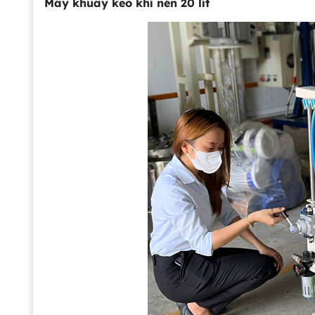
Máy khuấy keo khí nén 20 lít