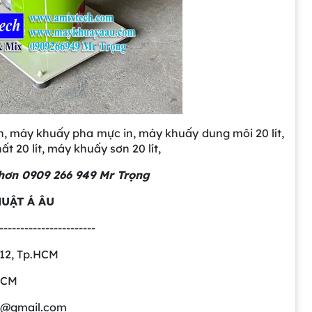
n, máy khuấy pha mực in, máy khuấy dung môi 20 lít,
t 20 lít, máy khuấy sơn 20 lít,
ể hơn 0909 266 949 Mr Trọng
UẬT Á ÂU
-----------------------
.12, Tp.HCM
.HCM
gmail.com