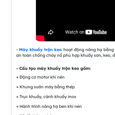
-
Máy khuấy trộn keo
hoạt động nâng hạ bằng kh
an toàn chống cháy nổ phù hợp khuấy sơn, keo, du
- Cấu tạo máy khuấy trộn keo gồm:
+ Động cơ motor khí nén
+ Khung sườn máy bằng thép
+ Trục khuấy, cánh khuấy inox
+ Hành trình nâng hạ ben khí nén