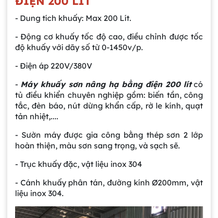
ĐIỆN 200 LÍT
- Dung tích khuấy: Max 200 Lít.
- Động cơ khuấy tốc độ cao, điều chỉnh được tốc
độ khuấy với dãy số từ 0-1450v/p.
- Điện áp 220V/380V
-
Máy khuấy sơn nâng hạ bằng điện 200 lít
có
tủ điều khiển chuyên nghiệp gồm: biến tần, công
tắc, đèn báo, nút dừng khẩn cấp, rờ le kính, quạt
tản nhiệt,....
- Sườn máy được gia công bằng thép sơn 2 lớp
hoàn thiện, màu sơn sang trọng, và sạch sẽ.
- Trục khuấy đặc, vật liệu inox 304
- Cánh khuấy phân tán, đường kính Ø200mm, vật
liệu inox 304.