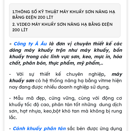
1.THÔNG SỐ KỸ THUẬT MÁY KHUẤY SƠN NÂNG HẠ
BẰNG ĐIỆN 200 LÍT
2. VIDEO MÁY KHUẤY SƠN NÂNG HẠ BẰNG ĐIỆN
200 LÍT
-
Công ty Á Âu
là đơn vị chuyên thiết kế các
dòng máy khuấy trộn như máy khuấy, bồn
khuấy trong các lĩnh vực sơn, keo, mực in, hóa
chất, phân bón, thực phẩm, mỹ phẩm,..
- Với sự thiết kế chuyên nghiệp
, máy
khuấy sơn
có hệ thống nâng hạ bằng vitme hiện
nay đang được nhiều doanh nghiệp sử dụng.
- Mẫu mã đẹp, cứng vững, cùng với động cơ
khuấy tốc độ cao, phân tán tốt những dung dịch
sơn, hạt nhựa, keo,bột khó tan mà không bị rung
lắc.
-
Cánh khuấy phân tán
sắc bén được ứng dụng