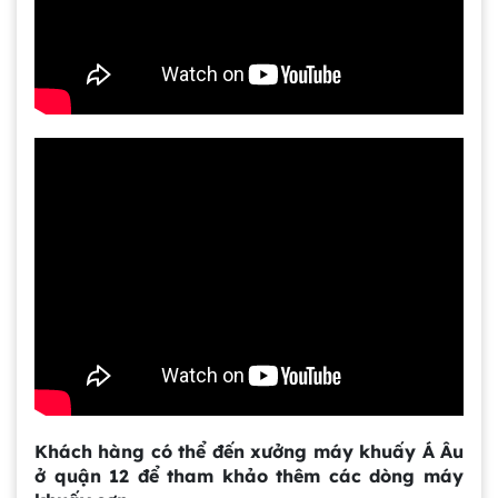
Gia công bồn khuấy, silo chứa nguyên liệu
tại công ty Á Âu
Bồn khuấy công nghiệp là gì? Ứng dụng, cấu
tạo và cách chọn mua hiệu quả
Bồn Khuấy Phụ Gia Sơn - Giải Pháp Tối Ưu
Cho Ngành Sơn Phủ
Dự án máy khuấy trộn bồn bể công nghiệp
Bồn khuấy thực phẩm 8000 lít là gì? Cấu tạo,
đặc điểm và lý do nên dùng inox
Khách hàng có thể đến xưởng máy khuấy Á Âu
Trong ngành chế biến thực phẩm hiện
ở quận 12 để tham khảo thêm các dòng máy
đại, việc đảm bảo chất lượng đồng đều