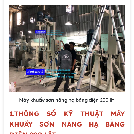
Máy khuấy sơn nâng hạ bằng điện 200 lít
1.THÔNG SỐ KỸ THUẬT MÁY
KHUẤY SƠN NÂNG HẠ BẰNG