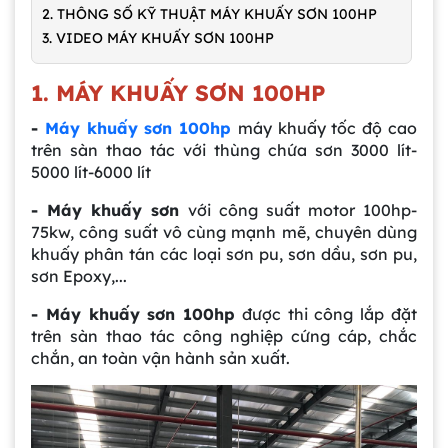
2. THÔNG SỐ KỸ THUẬT MÁY KHUẤY SƠN 100HP
3. VIDEO MÁY KHUẤY SƠN 100HP
1. MÁY KHUẤY SƠN 100HP
-
Máy khuấy sơn 100hp
máy khuấy tốc độ cao
trên sàn thao tác với thùng chứa sơn 3000 lít-
5000 lít-6000 lít
- Máy khuấy sơn
với công suất motor 100hp-
75kw, công suất vô cùng mạnh mẽ, chuyên dùng
khuấy phân tán các loại sơn pu, sơn dầu, sơn pu,
sơn Epoxy,...
- Máy khuấy sơn 100hp
được thi công lắp đặt
trên sàn thao tác công nghiệp cứng cáp, chắc
chắn, an toàn vận hành sản xuất.