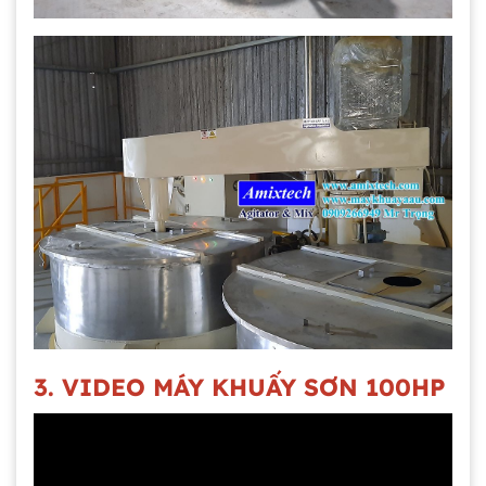
3. VIDEO MÁY KHUẤY SƠN 100HP
Gia công bồn khuấy, silo chứa nguyên liệu
tại công ty Á Âu