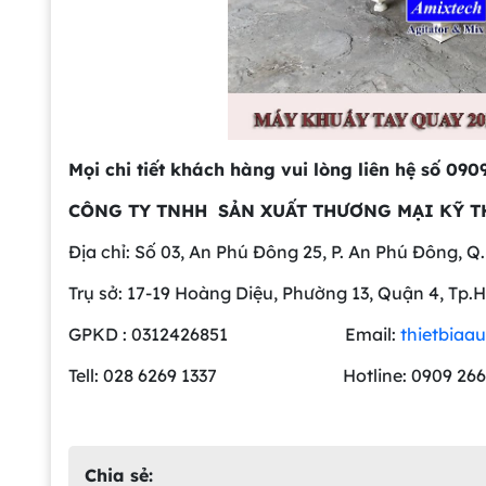
Mọi chi tiết khách hàng vui lòng liên hệ số 09
CÔNG TY TNHH SẢN XUẤT THƯƠNG MẠI KỸ T
Địa chỉ: Số 03, An Phú Đông 25, P. An Phú Đông, Q
Trụ sở: 17-19 Hoàng Diệu, Phường 13, Quận 4, Tp
GPKD : 0312426851 Email:
thietbiaa
Tell: 028 6269 1337 Hotline: 0909 2
Chia sẻ: