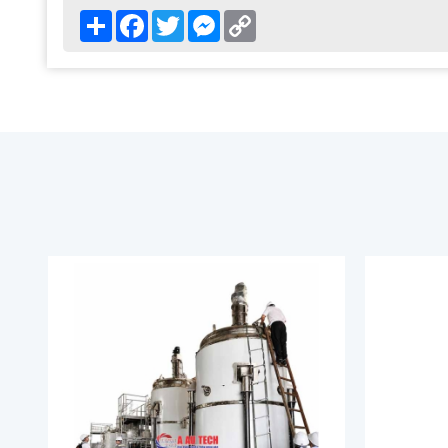
Share
Facebook
Twitter
Messenger
Copy
Link