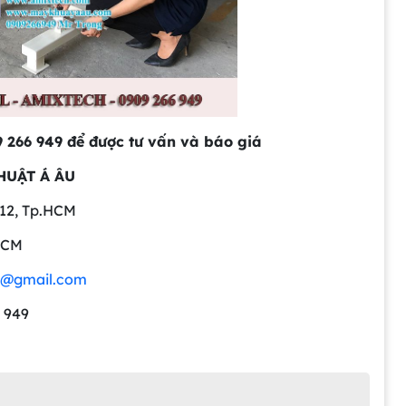
09 266 949 để được tư vấn và báo giá
HUẬT Á ÂU
.12, Tp.HCM
.HCM
u@gmail.com
66 949