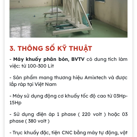
3. THÔNG SỐ KỸ THUẬT
-
Máy khuấy phân bón, BVTV
có dung tích làm
việc: từ 100-300 Lít
- Sản phẩm mang thương hiệu Amixtech và được
lắp ráp tại Việt Nam
- Máy sử dụng động cơ khuấy tốc độ cao từ 03Hp-
15Hp
- Sử dụng điện áp 1 phase ( 220 volt ) hoặc 03
phase ( 380 volt )
- Trục khuấy đặc, tiện CNC bằng máy tự động, vật