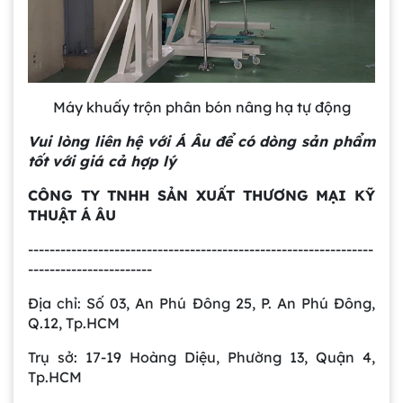
Gia công bồn khuấy, silo chứa nguyên liệu
tại công ty Á Âu
Bồn khuấy công nghiệp là gì? Ứng dụng, cấu
tạo và cách chọn mua hiệu quả
Máy khuấy trộn phân bón nâng hạ tự động
Vui lòng liên hệ với Á Âu để có dòng sản phẩm
tốt với giá cả hợp lý
Bồn Khuấy Phụ Gia Sơn - Giải Pháp Tối Ưu
Cho Ngành Sơn Phủ
CÔNG TY TNHH SẢN XUẤT THƯƠNG MẠI KỸ
THUẬT Á ÂU
Dự án máy khuấy trộn bồn bể công nghiệp
----------------------------------------------------------------
-----------------------
Địa chỉ: Số 03, An Phú Đông 25, P. An Phú Đông,
Bồn khuấy thực phẩm 8000 lít là gì? Cấu tạo,
Q.12, Tp.HCM
đặc điểm và lý do nên dùng inox
Trong ngành chế biến thực phẩm hiện
Trụ sở: 17-19 Hoàng Diệu, Phường 13, Quận 4,
đại, việc đảm bảo chất lượng đồng đều
Tp.HCM
và an toàn vệ sinh luôn là yếu tố hàng