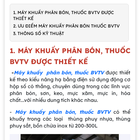
1. MÁY KHUẤY PHÂN BÓN, THUỐC BVTV ĐƯỢC
THIẾT KẾ
2. ƯU ĐIỂM MÁY KHUẤY PHÂN BÓN THUỐC BVTV
3. THÔNG SỐ KỸ THUẬT
1. MÁY KHUẤY PHÂN BÓN, THUỐC
BVTV ĐƯỢC THIẾT KẾ
-
Máy khuấy
phân bón, thuốc BVTV
được thiết
kế theo kiểu nâng hạ bằng điện sử dụng động cơ
hộp số có thắng, chuyên dùng trong các lĩnh vực
phân bón, sơn, keo, mực xăm, mực in, hóa
chất...với nhiều dung tích khác nhau.
-
Máy khuấy phân bón, thuốc BVTV
có thể
khuấy trong các loại thùng phuy nhựa, thùng
phuy sắt, bồn chứa inox từ 200-300L