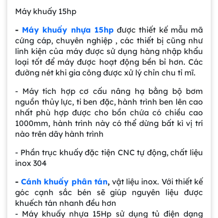
Máy khuấy 15hp
-
Máy khuấy nhựa 15hp
được thiết kế mẫu mã
cứng cáp, chuyên nghiệp , các thiết bị cũng như
linh kiện của máy được sử dụng hàng nhập khẩu
loại tốt để máy được hoạt động bền bỉ hơn. Các
đường nét khi gia công được xử lý chỉn chu tỉ mĩ.
- Máy tích hợp cơ cấu nâng hạ bằng bộ bơm
nguồn thủy lực, ti ben đặc, hành trình ben lên cao
nhất phù hợp được cho bồn chứa có chiều cao
1000mm, hành trình này có thể dừng bất kì vị trí
nào trên dãy hành trình
- Phần trục khuấy đặc tiện CNC tự động, chất liệu
inox 304
-
Cánh khuấy phân tán
,
vật liệu inox. Với thiết kế
góc cạnh sắc bén sẽ giúp nguyên liệu được
khuếch tán nhanh đều hơn
- Máy khuấy nhựa 15Hp sử dụng tủ điện dạng