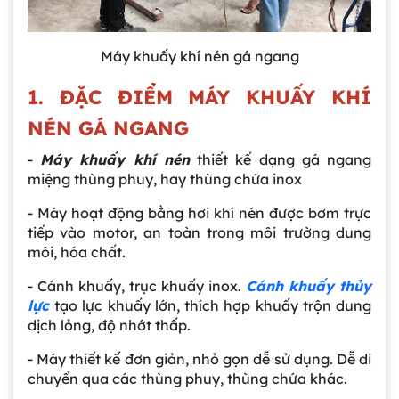
Máy khuấy khí nén gá ngang
1. ĐẶC ĐIỂM MÁY KHUẤY KHÍ
NÉN GÁ NGANG
-
Máy khuấy khí nén
thiết kế dạng gá ngang
miệng thùng phuy, hay thùng chứa inox
- Máy hoạt động bằng hơi khí nén được bơm trực
tiếp vào motor, an toàn trong môi trường dung
môi, hóa chất.
- Cánh khuấy, trục khuấy inox.
Cánh khuấy thủy
lực
tạo lực khuấy lớn, thích hợp khuấy trộn dung
dịch lỏng, độ nhớt thấp.
- Máy thiết kế đơn giản, nhỏ gọn dễ sử dụng. Dễ di
chuyển qua các thùng phuy, thùng chứa khác.