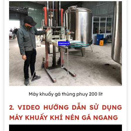
Máy khuấy gá thùng phuy 200 lít
2. VIDEO HƯỚNG DẪN SỬ DỤNG
MÁY KHUẤY KHÍ NÉN GÁ NGANG