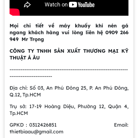
Bồn khuấy công nghiệp là gì? Ứng dụng, cấu
tạo và cách chọn mua hiệu quả
Mọi chi tiết về máy khuấy khí nén gá
ngang
khách hàng vui lòng liên hệ 0909 266
949 Mr Trọng
Bồn Khuấy Phụ Gia Sơn - Giải Pháp Tối Ưu
Cho Ngành Sơn Phủ
CÔNG TY TNHH SẢN XUẤT THƯƠNG MẠI KỸ
THUẬT Á ÂU
----------------------------------------------------------------
Dự án máy khuấy trộn bồn bể công nghiệp
-----------------------
Địa chỉ: Số 03, An Phú Đông 25, P. An Phú Đông,
Q.12, Tp.HCM
Bồn khuấy thực phẩm 8000 lít là gì? Cấu tạo,
đặc điểm và lý do nên dùng inox
Trụ sở: 17-19 Hoàng Diệu, Phường 12, Quận 4,
Trong ngành chế biến thực phẩm hiện
Tp.HCM
đại, việc đảm bảo chất lượng đồng đều
và an toàn vệ sinh luôn là yếu tố hàng
GPKD : 0312426851 Email:
Bồn khuấy sơn là gì? Cấu tạo và nguyên lý
đầu. Bồn khuấy thực phẩm 8000 lít
thietbiaau@gmail.com
hoạt động chi tiết
chính là giải pháp tối ưu giúp doanh