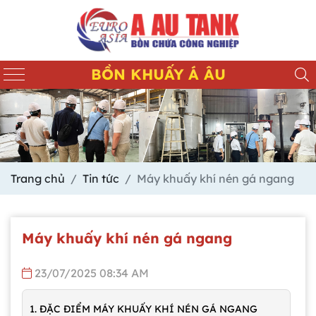
BỒN KHUẤY Á ÂU
Trang chủ
Tin tức
Máy khuấy khí nén gá ngang
Máy khuấy khí nén gá ngang
23/07/2025 08:34 AM
1. ĐẶC ĐIỂM MÁY KHUẤY KHÍ NÉN GÁ NGANG