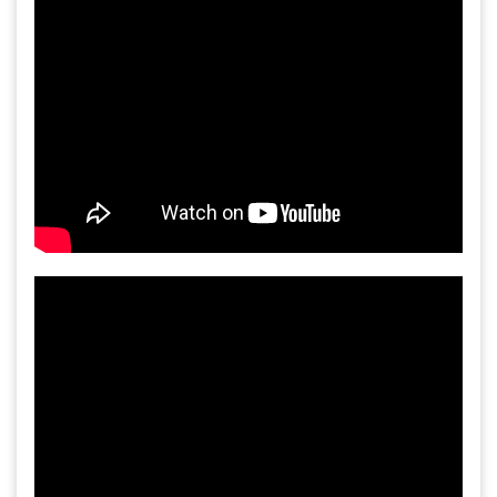
Gia công bồn khuấy, silo chứa nguyên liệu
tại công ty Á Âu